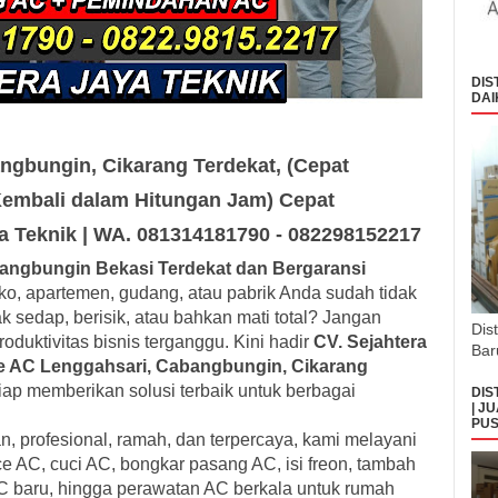
DIS
DAI
ngbungin, Cikarang Terdekat, (Cepat
Kembali dalam Hitungan Jam) Cepat
ya Teknik | WA. 081314181790 - 082298152217
angbungin Bekasi Terdekat dan Bergaransi
uko, apartemen, gudang, atau pabrik Anda sudah tidak
k sedap, berisik, atau bahkan mati total? Jangan
Dis
duktivitas bisnis terganggu. Kini hadir
CV. Sejahtera
Bar
e AC Lenggahsari, Cabangbungin, Cikarang
ap memberikan solusi terbaik untuk berbagai
DIS
| J
PUS
, profesional, ramah, dan terpercaya, kami melayani
ce AC, cuci AC, bongkar pasang AC, isi freon, tambah
C baru, hingga perawatan AC berkala untuk rumah