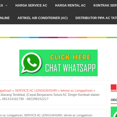
EA
HARGA SERVICE AC
HARGA RENTAL AC
KONTRAK SER
NLINE
ARTIKEL AIR CONDITIONER (AC)
DISTRIBUTOR PIPA AC TA
ggahsari
»
SERVICE AC LENGGAHSARI
»
teknisi ac Lenggahsari
»
ikarang Terdekat, (Cepat Bergaransi Solusi AC Dingin Kembali dalam
 WA. 081314181790 - 082298152217
ORD
ci ac Lenggahsari
,
SERVICE AC LENGGAHSARI
,
teknisi ac Lenggahsari