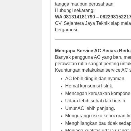
tangga maupun perusahaan.
Hubungi sekarang:
WA 081314181790 – 08229815221
CV. Sejahtera Jaya Teknik siap mel
bergaransi.
Mengapa Service AC Secara Berkal
Banyak pengguna AC yang baru mema
perawatan rutin sangat penting untu
Keuntungan melakukan service AC se
AC lebih dingin dan nyaman.
Hemat konsumsi listrik.
Mencegah kerusakan komponen
Udara lebih sehat dan bersih.
Umur AC lebih panjang.
Mengurangi risiko kebocoran fr
Menghilangkan bau tidak sedap
Menjaga kualitas udara ruanga