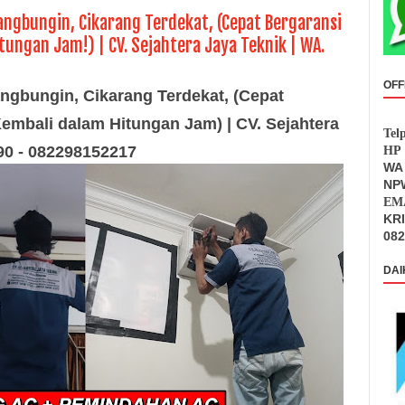
angbungin, Cikarang Terdekat, (Cepat Bergaransi
tungan Jam!) | CV. Sejahtera Jaya Teknik | WA.
OFF
ngbungin, Cikarang Terdekat, (Cepat
embali dalam Hitungan Jam) | CV. Sejahtera
Tel
90 - 082298152217
HP 
WA 
NPW
EMA
KR
082
DAI