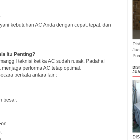
7
ayani kebutuhan AC Anda dengan cepat, tepat, dan
Dis
Jua
a Itu Penting?
Pus
nggil teknisi ketika AC sudah rusak. Padahal
k menjaga performa AC tetap optimal.
DIS
JUA
cara berkala antara lain:
 besar.
eon.
.
DI
n.