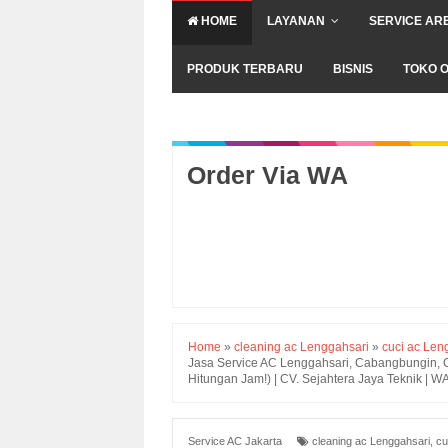
HOME
LAYANAN
SERVICE AR
PRODUK TERBARU
BISNIS
TOKO O
Order Via WA
Home
»
cleaning ac Lenggahsari
»
cuci ac Len
Jasa Service AC Lenggahsari, Cabangbungin, C
Hitungan Jam!) | CV. Sejahtera Jaya Teknik |
Service AC Jakarta
cleaning ac Lenggahsari
,
cu