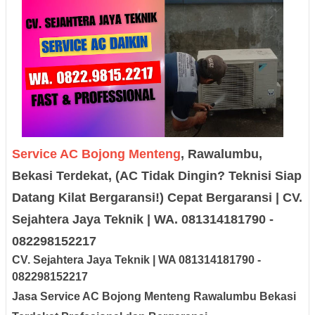
Service AC Bojong Menteng
, Rawalumbu,
Bekasi Terdekat, (AC Tidak Dingin? Teknisi Siap
Datang Kilat Bergaransi!) Cepat Bergaransi | CV.
Sejahtera Jaya Teknik | WA. 081314181790 -
082298152217
CV. Sejah
tera Jaya
Teknik |
W
A
08131
418179
0
-
0
8229
8152217
Jasa Service AC Bojong Menteng Rawalumbu Bekasi