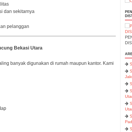
itas
i dan sekitarnya
PEN
DIS
uhan pelanggan
PEN
DI
ucung Bekasi Utara
ARE
aling banyak digunakan di rumah maupun kantor. Kami
S
S
Jak
S
S
Uta
S
dap
Uta
S
Pad
S