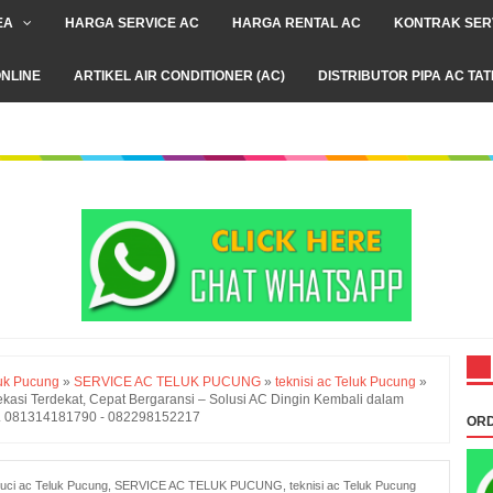
EA
HARGA SERVICE AC
HARGA RENTAL AC
KONTRAK SER
NLINE
ARTIKEL AIR CONDITIONER (AC)
DISTRIBUTOR PIPA AC TA
luk Pucung
»
SERVICE AC TELUK PUCUNG
»
teknisi ac Teluk Pucung
»
ekasi Terdekat, Cepat Bergaransi – Solusi AC Dingin Kembali dalam
WA. 081314181790 - 082298152217
ORD
uci ac Teluk Pucung
,
SERVICE AC TELUK PUCUNG
,
teknisi ac Teluk Pucung