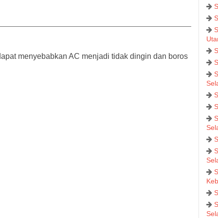
S
S
S
Uta
S
pat menyebabkan AC menjadi tidak dingin dan boros
S
S
Sel
S
S
S
Sel
S
S
Sel
S
Keb
S
S
Sel