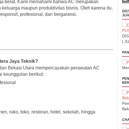
ngga berat. Kami memahami bahwa AC merupakan
eluarga maupun produktivitas bisnis. Oleh karena itu,
DIS
sponsif, profesional, dan bergaransi.
JUA
DIS
| J
PAN
tera Jaya Teknik?
 dan Bekasi Utara mempercayakan perawatan AC
Men
 keunggulan berikut:
PEN
fesional
BEK
Pen
Bek
en, ruko, toko, restoran, hotel, sekolah, hingga
CH