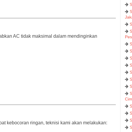
S
S
Jak
S
S
abkan AC tidak maksimal dalam mendinginkan
Pes
S
S
S
S
S
S
S
S
Cim
S
S
S
bat kebocoran ringan, teknisi kami akan melakukan:
S