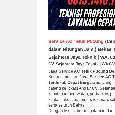
Service AC Teluk Pucung
(Cep
dalam Hitungan Jam!) Bekasi U
Sejahtera Jaya Teknik | WA. 
CV. Sejah
tera Jaya
Teknik |
W
A
08
Jasa Service AC Teluk Pucung Bek
Sedang mencari
Jasa Service AC T
Terdekat, Cepat Bergaransi
yang pr
datang ke lokasi Anda?
CV. Sejahte
kebutuhan perawatan, perbaikan, p
kantor, ruko, apartemen, restoran, s
serta seluruh Bekasi.
Dengan teknisi berpengalaman dan 