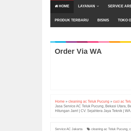
HOME
LAYANAN
SERVICE AR
PRODUK TERBARU
BISNIS
TOKO O
Order Via WA
Home
»
cleaning ac Teluk Pucung
»
cuci ac Te
Jasa Service AC Teluk Pucung, Bekasi Utara, B
Hitungan Jam! | CV. Sejahtera Jaya Teknik | 
Service AC Jakarta
cleaning ac Teluk Pucung
,
c