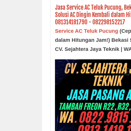
Jasa Service AC Teluk Pucung, Be
Solusi AC Dingin Kembali dalam Hi
081314181790 - 082298152217
Service AC Teluk Pucung
(
Cep
dalam Hitungan Jam!) Bekasi S
CV. Sejahtera Jaya Teknik | 