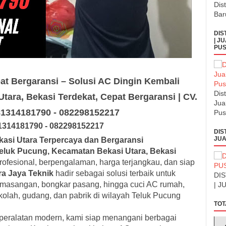
Dis
Bar
DIS
| J
PUS
at Bergaransi – Solusi AC Dingin Kembali
Dis
tara, Bekasi Terdekat, Cepat Bergaransi | CV.
Jua
081314181790 - 082298152217
Pus
131
418179
0
- 0
8229
8152217
DIS
JUA
asi Utara Terpercaya dan Bergaransi
eluk Pucung, Kecamatan Bekasi Utara, Bekasi
ofesional, berpengalaman, harga terjangkau, dan siap
ra Jaya Teknik
hadir sebagai solusi terbaik untuk
DI
emasangan, bongkar pasang, hingga cuci AC rumah,
| J
ekolah, gudang, dan pabrik di wilayah Teluk Pucung
TOT
peralatan modern, kami siap menangani berbagai