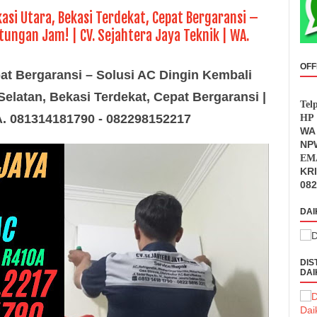
kasi Utara, Bekasi Terdekat, Cepat Bergaransi –
tungan Jam! | CV. Sejahtera Jaya Teknik | WA.
OFF
at Bergaransi – Solusi AC Dingin Kembali
elatan, Bekasi Terdekat, Cepat Bergaransi |
Tel
WA. 081314181790 - 082298152217
HP 
WA 
NPW
EMA
KR
082
DAI
DIS
DAI