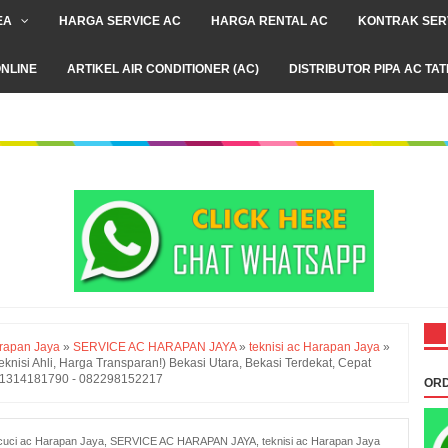
EA
HARGA SERVICE AC
HARGA RENTAL AC
KONTRAK SER
NLINE
ARTIKEL AIR CONDITIONER (AC)
DISTRIBUTOR PIPA AC TA
arapan Jaya
»
SERVICE AC HARAPAN JAYA
»
teknisi ac Harapan Jaya
»
nisi Ahli, Harga Transparan!) Bekasi Utara, Bekasi Terdekat, Cepat
 081314181790 - 082298152217
ORD
cuci ac Harapan Jaya
,
SERVICE AC HARAPAN JAYA
,
teknisi ac Harapan Jaya