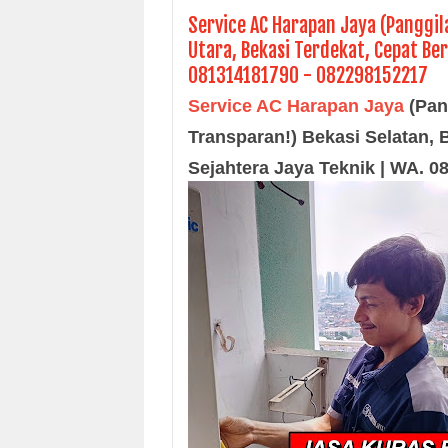
Service AC Harapan Jaya (Panggila
Utara, Bekasi Terdekat, Cepat Ber
081314181790 - 082298152217
Service AC Harapan Jaya
(
Pan
Transparan!) Bekasi Selatan, 
Sejahtera Jaya Teknik | WA. 