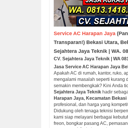
Service AC Harapan Jaya
(Pang
Transparan!) Bekasi Utara, Bek
Sejahtera Jaya Teknik | WA. 
CV. Sejah
tera Jaya
Teknik |
W
A
08
Jasa Service AC Harapan Jaya Bek
Apakah AC di rumah, kantor, ruko, a
mengalami masalah seperti kurang dingi
semakin membengkak? Kini Anda tida
Sejahtera Jaya Teknik
hadir sebaga
Harapan Jaya, Kecamatan Bekasi 
profesional, dan harga yang kompetiti
Didukung oleh tenaga teknisi berpe
kami siap melayani berbagai kebutuh
freon, bongkar pasang AC, pemasang