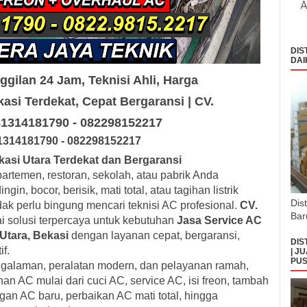
DIS
DAI
gilan 24 Jam, Teknisi Ahli, Harga
asi Terdekat, Cepat Bergaransi | CV.
081314181790 - 082298152217
131
418179
0
- 0
8229
8152217
asi Utara Terdekat dan Bergaransi
partemen, restoran, sekolah, atau pabrik Anda
n, bocor, berisik, mati total, atau tagihan listrik
Dis
k perlu bingung mencari teknisi AC profesional.
CV.
Bar
i solusi terpercaya untuk kebutuhan
Jasa Service AC
Utara, Bekasi
dengan layanan cepat, bergaransi,
DIS
f.
| J
PUS
ngalaman, peralatan modern, dan pelayanan ramah,
an AC mulai dari cuci AC, service AC, isi freon, tambah
an AC baru, perbaikan AC mati total, hingga