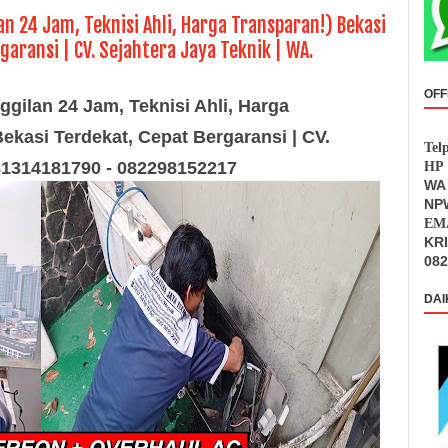
n 24 Jam, Teknisi Ahli, Harga Transparan!) Bekasi
garansi | CV. Sejahtera Jaya Teknik | WA.
OFF
ggilan 24 Jam, Teknisi Ahli, Harga
Bekasi Terdekat, Cepat Bergaransi | CV.
Tel
081314181790 - 082298152217
HP 
WA 
NPW
EMA
KR
082
DAI