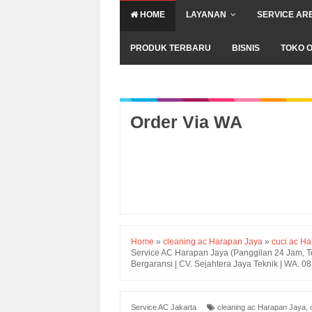
HOME
LAYANAN
SERVICE AR
PRODUK TERBARU
BISNIS
TOKO O
Order Via WA
Home
»
cleaning ac Harapan Jaya
»
cuci ac H
Service AC Harapan Jaya (Panggilan 24 Jam, Tek
Bergaransi | CV. Sejahtera Jaya Teknik | WA.
Service AC Jakarta
cleaning ac Harapan Jaya
,