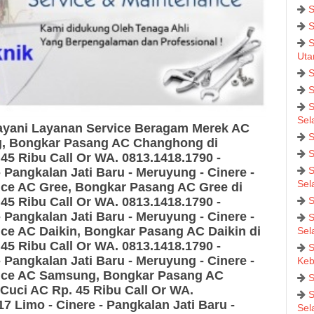
S
S
S
Uta
S
S
S
Sel
layani Layanan Service Beragam Merek AC
S
g, Bongkar Pasang AC Changhong
di
S
45 Ribu Call Or WA. 0813.1418.1790 -
S
 Pangkalan Jati Baru - Meruyung - Cinere -
Sel
ice AC Gree, Bongkar Pasang AC Gree
di
45 Ribu Call Or WA. 0813.1418.1790 -
S
 Pangkalan Jati Baru - Meruyung - Cinere -
S
ice AC Daikin, Bongkar Pasang AC Daikin
di
Sel
45 Ribu Call Or WA. 0813.1418.1790 -
S
 Pangkalan Jati Baru - Meruyung - Cinere -
Keb
ice AC Samsung, Bongkar Pasang AC
S
Cuci AC Rp. 45 Ribu Call Or WA.
S
17
Limo - Cinere - Pangkalan Jati Baru -
Sel