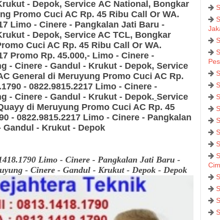
Krukut - Depok
,
Service AC National, Bongkar
S
ung
Promo Cuci AC Rp. 45 Ribu Call Or WA.
S
17
Limo - Cinere - Pangkalan Jati Baru -
Jak
Krukut - Depok
,
Service AC TCL, Bongkar
S
Promo Cuci AC Rp. 45 Ribu Call Or WA.
S
17
Promo Rp. 45.000,- Limo - Cinere -
Pes
g - Cinere - Gandul - Krukut - Depok
,
Service
S
 AC General
di Meruyung Promo Cuci AC Rp.
S
.1790 - 0822.9815.2217
Limo - Cinere -
g - Cinere - Gandul - Krukut - Depok
.
Service
S
 Quayy
di Meruyung
Promo Cuci AC Rp. 45
S
90 - 0822.9815.2217
Limo - Cinere - Pangkalan
S
- Gandul - Krukut - Depok
S
S
S
418.1790 Limo - Cinere - Pangkalan Jati Baru -
Cim
yung - Cinere - Gandul - Krukut - Depok - Depok
S
S
S
S