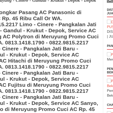
yung - Cinere - Gandul - Krukut - Depok - Depok
DIS
Bongkar Pasang AC Panasonic
di
JUA
Rp. 45 Ribu Call Or WA.
15.2217
Limo - Cinere - Pangkalan Jati
- Gandul - Krukut - Depok
, Service AC
DIS
g AC Polytron
di Meruyung
Promo Cuci
| J
A. 0813.1418.1790 - 0822.9815.2217
PAN
 Cinere - Pangkalan Jati Baru -
ul - Krukut - Depok
,
Service AC
Men
 AC Hitachi
di Meruyung
Promo Cuci
A. 0813.1418.1790 - 0822.9815.2217
PEN
 Cinere - Pangkalan Jati Baru -
BEK
ul - Krukut - Depok
, Service AC
AC Fujitsu
di Meruyung Promo Cuci
A. 0813.1418.1790 - 0822.9815.2217
Pen
Bek
 Cinere - Pangkalan Jati Baru -
ul - Krukut - Depok
,
Service AC Sanyo,
CH
yo
di Meruyung
Promo Cuci AC Rp. 45