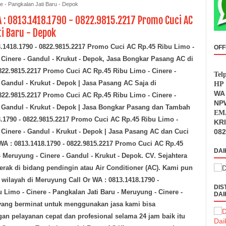
e - Pangkalan Jati Baru - Depok
A : 0813.1418.1790 - 0822.9815.2217 Promo Cuci AC
ti Baru - Depok
3.1418.1790 - 0822.9815.2217 Promo Cuci AC Rp.45 Ribu Limo -
OFF
 Cinere - Gandul - Krukut - Depok
,
Jasa Bongkar Pasang AC
di
0822.9815.2217 Promo Cuci AC Rp.45 Ribu Limo - Cinere -
Tel
 Gandul - Krukut - Depok
| Jasa Pasang AC Saja
di
HP 
WA 
0822.9815.2217 Promo Cuci AC Rp.45 Ribu Limo - Cinere -
NPW
 Gandul - Krukut - Depok
| Jasa Bongkar Pasang dan Tambah
EMA
8.1790 - 0822.9815.2217 Promo Cuci AC Rp.45 Ribu Limo -
KR
 Cinere - Gandul - Krukut - Depok
| Jasa Pasang AC dan Cuci
082
 WA : 0813.1418.1790 - 0822.9815.2217 Promo Cuci AC Rp.45
DAI
- Meruyung - Cinere - Gandul - Krukut - Depok
.
CV. Sejahtera
rak di bidang pendingin atau Air Conditioner (AC). Kami pun
u wilayah
di Meruyung
Call Or WA : 0813.1418.1790 -
DIS
Limo - Cinere - Pangkalan Jati Baru - Meruyung - Cinere -
DAI
yang berminat untuk menggunakan jasa kami bisa
n pelayanan cepat dan profesional selama 24 jam baik itu