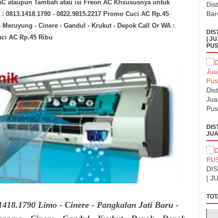
 AC ataupun Tambah atau isi Freon AC Khsususnya untuk
Dis
Bar
 : 0813.1418.1790 - 0822.9815.2217 Promo Cuci AC Rp.45
- Meruyung - Cinere - Gandul - Krukut - Depok Call Or WA :
DIS
uci AC Rp.45 Ribu
| J
PUS
Dis
Jua
Pus
DIS
JUA
DI
| J
TOT
418.1790 Limo - Cinere - Pangkalan Jati Baru -