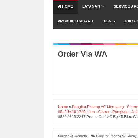
HOME
LAYANAN
SERVICE AR
PRODUK TERBARU
BISNIS
TOKO O
Order Via WA
Home
»
Bongkar Pasang AC Meruyung - Cinere 
0813.1418.1790 Limo - Cinere - Pangkalan Jati
0822.9815.2217 Promo Cuci AC Rp.45 Ribu Cine
Service AC Jakarta
Bongkar Pasang AC Meruyun