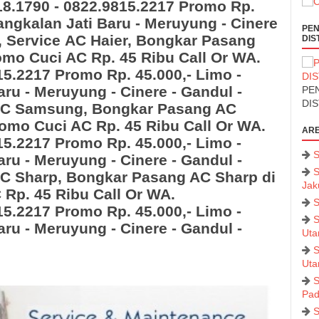
18.1790 - 0822.9815.2217
Promo Rp.
Pangkalan Jati Baru - Meruyung - Cinere
PEN
,
Service AC Haier, Bongkar Pasang
DIS
omo Cuci AC Rp. 45 Ribu Call Or WA.
15.2217
Promo Rp. 45.000,- Limo -
aru - Meruyung - Cinere - Gandul -
PEN
DI
 AC Samsung, Bongkar Pasang AC
omo Cuci AC Rp. 45 Ribu Call Or WA.
ARE
15.2217
Promo Rp. 45.000,- Limo -
S
aru - Meruyung - Cinere - Gandul -
S
AC Sharp, Bongkar Pasang AC Sharp
di
Jak
Rp. 45 Ribu Call Or WA.
S
15.2217
Promo Rp. 45.000,- Limo -
S
aru - Meruyung - Cinere - Gandul -
Uta
S
Uta
S
Pad
S