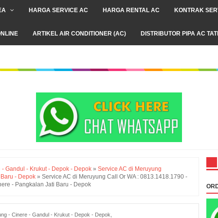
EA
HARGA SERVICE AC
HARGA RENTAL AC
KONTRAK SER
NLINE
ARTIKEL AIR CONDITIONER (AC)
DISTRIBUTOR PIPA AC TA
- Gandul - Krukut - Depok - Depok
»
Service AC di Meruyung
 Baru - Depok
»
Service AC di Meruyung Call Or WA : 0813.1418.1790 -
re - Pangkalan Jati Baru - Depok
ORD
g - Cinere - Gandul - Krukut - Depok - Depok
,