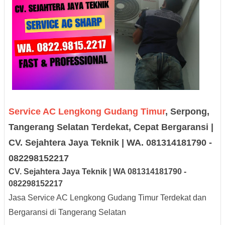
Service AC Lengkong Gudang Timur
, Serpong,
Tangerang Selatan Terdekat, Cepat Bergaransi |
CV. Sejahtera Jaya Teknik | WA. 081314181790 -
082298152217
CV. Sejah
tera Jaya
Teknik |
W
A
08131
418179
0
-
0
8229
8152217
Jasa Service AC Lengkong Gudang Timur Terdekat dan
Bergaransi di Tangerang Selatan