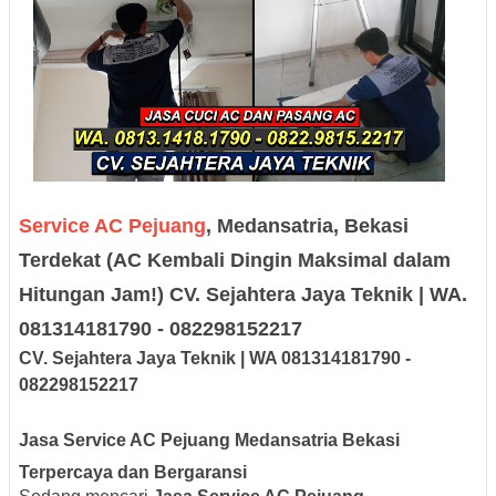
Service AC Pejuang
, Medansatria, Bekasi
Terdekat (AC Kembali Dingin Maksimal dalam
Hitungan Jam!) CV. Sejahtera Jaya Teknik | WA.
081314181790 - 082298152217
CV. Sejah
tera Jaya
Teknik |
W
A
08131
418179
0
-
0
8229
8152217
Jasa Service AC Pejuang Medansatria Bekasi
Terpercaya dan Bergaransi