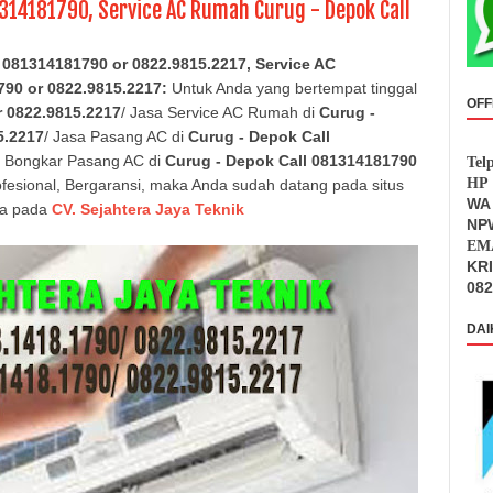
1314181790, Service AC Rumah Curug - Depok Call
 081314181790 or 0822.9815.2217, Service AC
790 or 0822.9815.2217
:
Untuk Anda yang bertempat tinggal
OFF
r 0822.9815.2217
/ Jasa Service AC Rumah di
Curug -
5.2217
/ Jasa Pasang AC di
Curug - Depok
Call
 Bongkar Pasang AC di
Curug - Depok
Call 081314181790
Tel
HP 
fesional, Bergaransi, maka Anda sudah datang pada situs
WA 
ya pada
CV. Sejahtera Jaya Teknik
NPW
EMA
KR
082
DAI