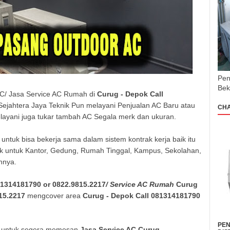
Pen
Bek
AC/ Jasa Service AC Rumah di
Curug - Depok
Call
 Sejahtera Jaya Teknik Pun melayani Penjualan AC Baru atau
CH
layani juga tukar tambah AC Segala merk dan ukuran.
 untuk bisa bekerja sama dalam sistem kontrak kerja baik itu
ik untuk Kantor, Gedung, Rumah Tinggal, Kampus, Sekolahan,
innya.
81314181790 or 0822.9815.2217
/ Service AC Rumah
Curug
15.2217
mengcover area
Curug - Depok
Call 081314181790
PEN
ja untuk segera memesan
Jasa Service AC
Curug -