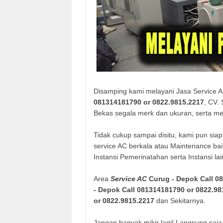
Disamping kami melayani Jasa Service 
081314181790 or 0822.9815.2217
, CV.
Bekas segala merk dan ukuran, serta me
Tidak cukup sampai disitu, kami pun siap
service AC berkala atau Maintenance ba
Instansi Pemerinatahan serta Instansi la
Area
Service AC
Curug - Depok
Call 0
- Depok
Call 081314181790 or 0822.98
or 0822.9815.2217
dan Sekitarnya.
Jangan banyak mikir lagi! Langsung sa