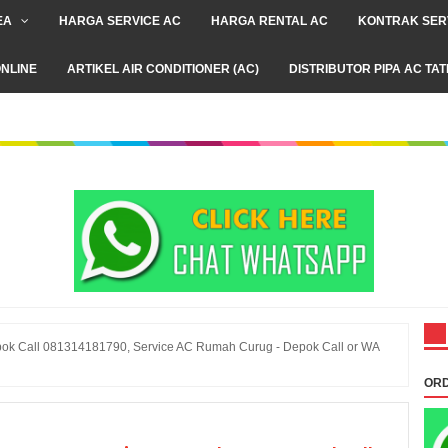
EA
HARGA SERVICE AC
HARGA RENTAL AC
KONTRAK SER
NLINE
ARTIKEL AIR CONDITIONER (AC)
DISTRIBUTOR PIPA AC TA
pok Call 081314181790, Service AC Rumah Curug - Depok Call or WA
ORD