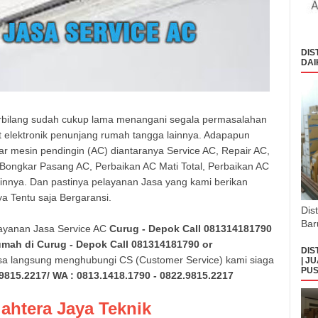
DIS
DAI
rbilang sudah cukup lama menangani segala permasalahan
t elektronik penunjang rumah tangga lainnya. Adapapun
ar mesin pendingin (AC) diantaranya Service AC, Repair AC,
Bongkar Pasang AC, Perbaikan AC Mati Total, Perbaikan AC
innya. Dan pastinya pelayanan Jasa yang kami berikan
ya Tentu saja Bergaransi.
Dis
Bar
ayanan Jasa Service AC
Curug - Depok
Call 081314181790
umah di
Curug - Depok
Call 081314181790 or
DIS
isa langsung menghubungi CS (Customer Service) kami siaga
| J
PUS
.9815.2217/ WA : 0813.1418.1790 - 0822.9815.2217
jahtera Jaya Teknik