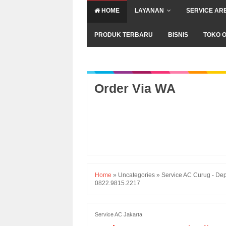
HOME
LAYANAN
SERVICE AR
PRODUK TERBARU
BISNIS
TOKO O
Order Via WA
Home
»
Uncategories
»
Service AC Curug - De
0822.9815.2217
Service AC Jakarta