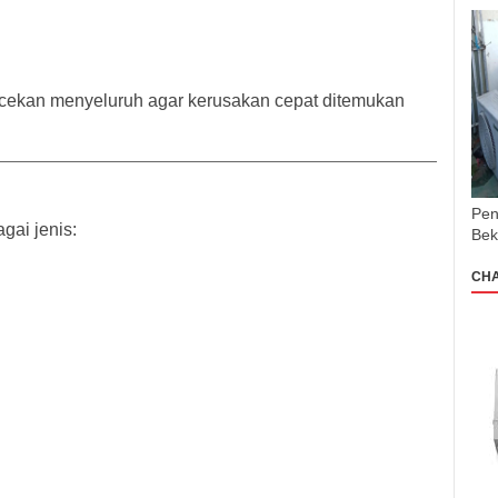
cekan menyeluruh agar kerusakan cepat ditemukan
Pen
gai jenis:
Bek
CH