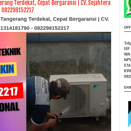
erang Terdekat, Cepat Bergaransi | CV. Sejahtera
- 082298152217
 Tangerang Terdekat, Cepat Bergaransi | CV.
081314181790 - 082298152217
OFF
Tel
HP 
WA 
NPW
EMA
KR
082
DAI