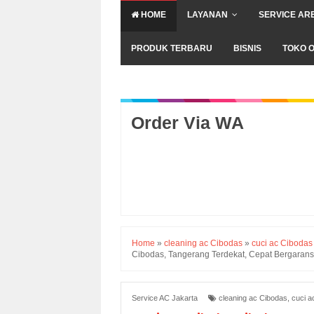
HOME
LAYANAN
SERVICE AR
PRODUK TERBARU
BISNIS
TOKO O
Order Via WA
Home
»
cleaning ac Cibodas
»
cuci ac Cibodas
Cibodas, Tangerang Terdekat, Cepat Bergarans
Service AC Jakarta
cleaning ac Cibodas
,
cuci a