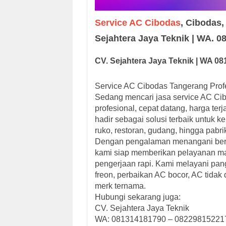
Service AC Cibodas
, Cibodas,
Sejahtera Jaya Teknik | WA. 
CV. Sejah
tera Jaya
Teknik |
W
A
08
Service AC Cibodas Tangerang Prof
Sedang mencari jasa service AC Ci
profesional, cepat datang, harga te
hadir sebagai solusi terbaik untuk k
ruko, restoran, gudang, hingga pabr
Dengan pengalaman menangani berbag
kami siap memberikan pelayanan m
pengerjaan rapi. Kami melayani pang
freon, perbaikan AC bocor, AC tidak 
merk ternama.
Hubungi sekarang juga:
CV. Sejahtera Jaya Teknik
WA: 081314181790 – 08229815221