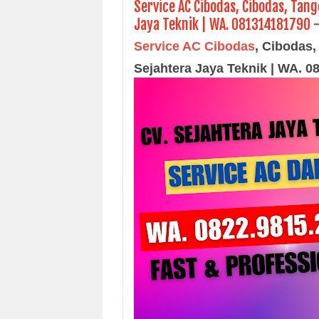
Service AC Cibodas, Cibodas, Tang
Jaya Teknik | WA. 081314181790 
Service AC Cibodas
, Cibodas,
Sejahtera Jaya Teknik | WA. 