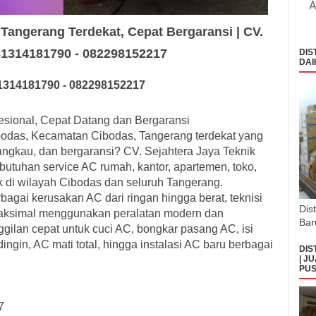
 Tangerang Terdekat, Cepat Bergaransi | CV.
081314181790 - 082298152217
DIS
DAI
131
418179
0
- 0
8229
8152217
esional, Cepat Datang dan Bergaransi
bodas, Kecamatan Cibodas, Tangerang terdekat yang
rjangkau, dan bergaransi? CV. Sejahtera Jaya Teknik
ebutuhan service AC rumah, kantor, apartemen, toko,
ik di wilayah Cibodas dan seluruh Tangerang.
ai kerusakan AC dari ringan hingga berat, teknisi
Dis
aksimal menggunakan peralatan modern dan
Bar
gilan cepat untuk cuci AC, bongkar pasang AC, isi
dingin, AC mati total, hingga instalasi AC baru berbagai
DIS
| J
PUS
7