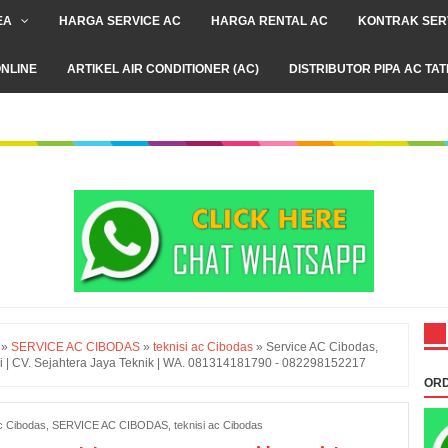
EA
HARGA SERVICE AC
HARGA RENTAL AC
KONTRAK SER
NLINE
ARTIKEL AIR CONDITIONER (AC)
DISTRIBUTOR PIPA AC TA
»
SERVICE AC CIBODAS
»
teknisi ac Cibodas
»
Service AC Cibodas,
i | CV. Sejahtera Jaya Teknik | WA. 081314181790 - 082298152217
ORD
c Cibodas
,
SERVICE AC CIBODAS
,
teknisi ac Cibodas