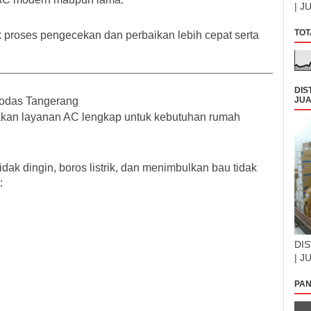
| J
TOT
 proses pengecekan dan perbaikan lebih cepat serta
DIS
bodas Tangerang
JUA
akan layanan AC lengkap untuk kebutuhan rumah
ak dingin, boros listrik, dan menimbulkan bau tidak
:
DIS
| J
PAN