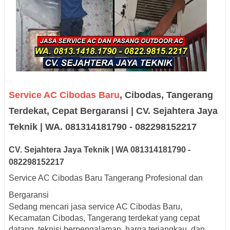
Service AC Cibodas Baru
, Cibodas, Tangerang
Terdekat, Cepat Bergaransi | CV. Sejahtera Jaya
Teknik | WA. 081314181790 - 082298152217
CV. Sejah
tera Jaya
Teknik |
W
A
08131
418179
0
-
0
8229
8152217
Service AC Cibodas Baru Tangerang Profesional dan
Bergaransi
Sedang mencari jasa service AC Cibodas Baru,
Kecamatan Cibodas, Tangerang terdekat yang cepat
datang, teknisi berpengalaman, harga terjangkau, dan