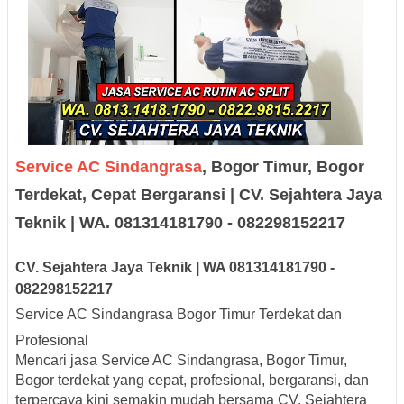
Service AC Sindangrasa
, Bogor Timur, Bogor
Terdekat, Cepat Bergaransi | CV. Sejahtera Jaya
Teknik | WA. 081314181790 - 082298152217
CV. Sejah
tera Jaya
Teknik |
W
A
08131
418179
0
-
0
8229
8152217
Service AC Sindangrasa Bogor Timur Terdekat dan
Profesional
Mencari jasa Service AC Sindangrasa, Bogor Timur,
Bogor terdekat yang cepat, profesional, bergaransi, dan
terpercaya kini semakin mudah bersama CV. Sejahtera