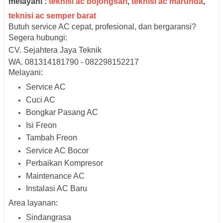
melayani :
teknisi ac bojongsari
,
teknisi ac marunda
,
teknisi ac semper barat
Butuh service AC cepat, profesional, dan bergaransi?
Segera hubungi:
CV. Sejahtera Jaya Teknik
WA. 081314181790 - 082298152217
Melayani:
Service AC
Cuci AC
Bongkar Pasang AC
Isi Freon
Tambah Freon
Service AC Bocor
Perbaikan Kompresor
Maintenance AC
Instalasi AC Baru
Area layanan:
Sindangrasa