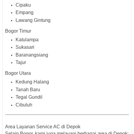
Cipaku
Empang
Lawang Gintung
Bogor Timur
Katulampa
Sukasari
Baranangsiang
Tajur
Bogor Utara
Kedung Halang
Tanah Baru
Tegal Gundil
Cibuluh
Area Layanan Service AC di Depok
Selain Bogor, kami juga melayani berbagai area di Depok: