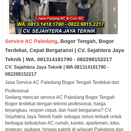
Service AC Paledang
, Bogor Tengah, Bogor
Terdekat, Cepat Bergaransi | CV. Sejahtera Jaya
Teknik | WA. 081314181790 - 082298152217
CV. Sejah
tera Jaya
Teknik |
W
A
08131
418179
0
-
0
8229
8152217
Jasa Service AC Paledang Bogor Tengah Terdekat dan
Profesional
Sedang mencari
service AC Paledang Bogor Tengah
Bogor terdekat
dengan teknisi profesional, harga
terjangkau, respon cepat, dan hasil bergaransi? CV.
Sejahtera Jaya Teknik hadir sebagai solusi terbaik untuk
berbagai kebutuhan AC rumah, kantor, apartemen, toko,
restoran, gudang, hingga pabrik di wilayah Paledang dan