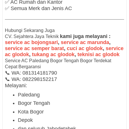
✅ AC Rumah dan Kantor
✅ Semua Merk dan Jenis AC
Hubungi Sekarang Juga
kami juga melayani :
CV. Sejahtera Jaya Teknik
service ac bojongsari
,
service ac marunda
,
service ac semper barat
,
cuci ac glodok
,
service
ac glodok
,
tukang ac glodok
,
teknisi ac glodok
Service AC Paledang Bogor Tengah Bogor Terdekat
Cepat Bergaransi
📞 WA:
081314181790
📞 WA:
082298152217
Melayani:
Paledang
Bogor Tengah
Kota Bogor
Depok
dan seluruh Jabodetabek