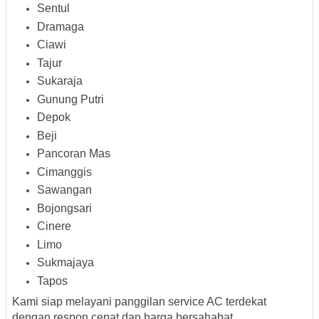
Sentul
Dramaga
Ciawi
Tajur
Sukaraja
Gunung Putri
Depok
Beji
Pancoran Mas
Cimanggis
Sawangan
Bojongsari
Cinere
Limo
Sukmajaya
Tapos
Kami siap melayani panggilan service AC terdekat
dengan respon cepat dan harga bersahabat.