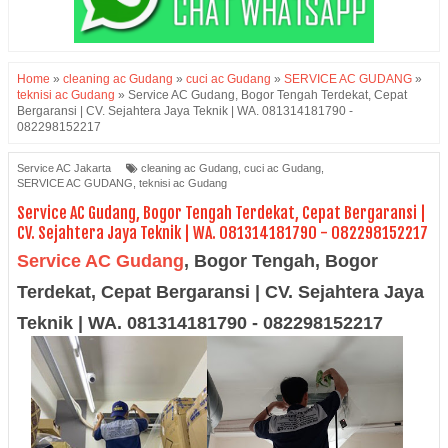
Home
»
cleaning ac Gudang
»
cuci ac Gudang
»
SERVICE AC GUDANG
»
teknisi ac Gudang
»
Service AC Gudang, Bogor Tengah Terdekat, Cepat
Bergaransi | CV. Sejahtera Jaya Teknik | WA. 081314181790 -
082298152217
Service AC Jakarta
cleaning ac Gudang
,
cuci ac Gudang
,
SERVICE AC GUDANG
,
teknisi ac Gudang
Service AC Gudang, Bogor Tengah Terdekat, Cepat Bergaransi |
CV. Sejahtera Jaya Teknik | WA. 081314181790 - 082298152217
Service AC Gudang
, Bogor Tengah, Bogor
Terdekat, Cepat Bergaransi | CV. Sejahtera Jaya
Teknik | WA. 081314181790 - 082298152217