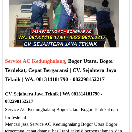
Service AC Kedunghalang
, Bogor Utara, Bogor
Terdekat, Cepat Bergaransi | CV. Sejahtera Jaya
Teknik | WA. 081314181790 - 082298152217
CV. Sejah
tera Jaya
Teknik |
W
A
08131
418179
0
-
0
8229
8152217
Service AC Kedunghalang Bogor Utara Bogor Terdekat dan
Profesional
Mencari jasa Service AC Kedunghalang Bogor Utara Bogor
terpercaya, cepat datang, hasil rapi, teknisi berpengalaman, dan