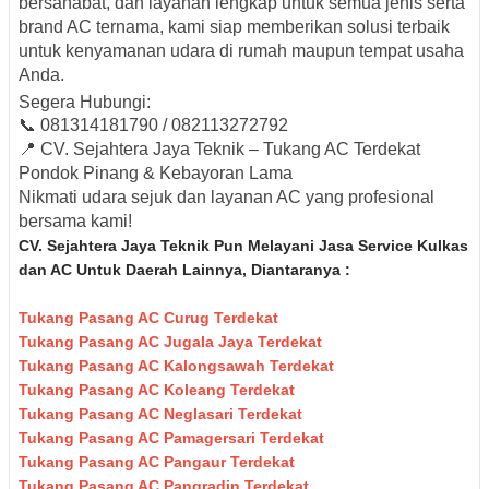
bersahabat, dan layanan lengkap untuk semua jenis serta
brand AC ternama, kami siap memberikan solusi terbaik
untuk kenyamanan udara di rumah maupun tempat usaha
Anda.
Segera Hubungi:
📞
081314181790
/
082113272792
📍
CV. Sejahtera Jaya Teknik
– Tukang AC Terdekat
Pondok Pinang & Kebayoran Lama
Nikmati udara sejuk dan layanan AC yang profesional
bersama kami!
CV. Sejahtera Jaya Teknik Pun Melayani Jasa Service Kulkas
dan AC Untuk Daerah Lainnya, Diantaranya :
Tukang Pasang AC Curug Terdekat
Tukang Pasang AC Jugala Jaya Terdekat
Tukang Pasang AC Kalongsawah Terdekat
Tukang Pasang AC Koleang Terdekat
Tukang Pasang AC Neglasari Terdekat
Tukang Pasang AC Pamagersari Terdekat
Tukang Pasang AC Pangaur Terdekat
Tukang Pasang AC Pangradin Terdekat