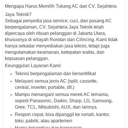
Mengapa Harus Memilih Tukang AC dari CV. Sejahtera
Jaya Teknik?
Sebagai penyedia jasa service, cuci, dan pasang AC
berpengalaman,
CV. Sejahtera Jaya Teknik
telah
dipercaya oleh ribuan pelanggan di Jakarta Utara,
khususnya di wilayah
Rorotan dan Cilincing
. Kami tidak
hanya sekadar menyediakan jasa teknis, tetapi juga
mengutamakan
keamanan, ketepatan waktu, dan
kepuasan pelanggan
.
Keunggulan Layanan Kami:
Teknisi berpengalaman dan bersertifikat
Melayani semua
jenis AC
(split, cassette,
central, inverter, portable, dll.)
Mampu menangani
semua merek AC ternama
,
seperti Panasonic, Daikin, Sharp, LG, Samsung,
Gree, TCL, Mitsubishi, AUX, dan lainnya
Respon cepat, bisa dipanggil ke rumah, kantor,
toko, pabrik, atau apartemen
Harga terjangkau dan transparan