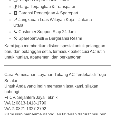
💰
Harga Terjangkau & Transparan
🧾
Garansi Pengerjaan & Sparepart
📍
Jangkauan Luas Wilayah Koja – Jakarta
Utara
📞
Customer Support Siap 24 Jam
🛠️
Sparepart Asli & Bergaransi Resmi
Kami juga memberikan
diskon spesial untuk pelanggan
baru dan pelanggan setia
, termasuk paket cuci AC rutin
untuk hunian, apartemen, dan perkantoran.
Cara Pemesanan Layanan Tukang AC Terdekat di Tugu
Selatan
Untuk Anda yang ingin memesan jasa kami, silakan
hubungi:
📲
CV. Sejahtera Jaya Teknik
WA 1:
0813-1418-1790
WA 2:
0821-1327-2792
Kami siap menerima panggilan layanan darurat maupun