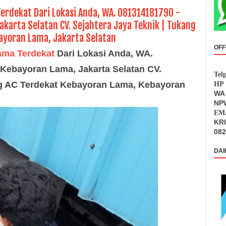
erdekat Dari Lokasi Anda, WA. 081314181790 -
karta Selatan CV. Sejahtera Jaya Teknik | Tukang
ayoran Lama, Jakarta Selatan
OFF
ama Terdekat
Dari Lokasi Anda, WA.
Kebayoran Lama, Jakarta Selatan CV.
Tel
ng AC Terdekat Kebayoran Lama, Kebayoran
HP 
WA 
NPW
EMA
KR
082
DAI