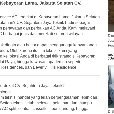
Kebayoran Lama, Jakarta Selatan CV.
service AC terdekat di Kebayoran Lama, Jakarta Selatan
ngalaman?
CV. Sejahtera Jaya Teknik
hadir sebagai
an perawatan dan perbaikan AC Anda. Kami melayani
C berbagai jenis dan merek di seluruh wilayah
Dis
Jua
k dingin atau bocor dapat mengganggu kenyamanan
Pus
nda. Oleh karena itu, tim teknisi kami yang
DIS
ke lokasi Anda di berbagai titik strategis
Kebayoran
JUA
utat Raya
, hingga kawasan apartemen seperti
u Residences
, dan
Beverly Hills Residence
.
erdekat CV. Sejahtera Jaya Teknik?
sional
im teknisi handal yang telah berpengalaman lebih dari
 Setiap teknisi telah melewati pelatihan dan mampu
 split, central, cassette, floor standing, hingga
DI