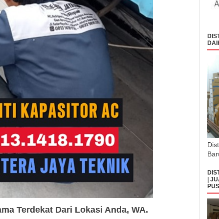
DIS
DAI
Dis
Bar
DIS
| J
PUS
ma Terdekat Dari Lokasi Anda, WA.