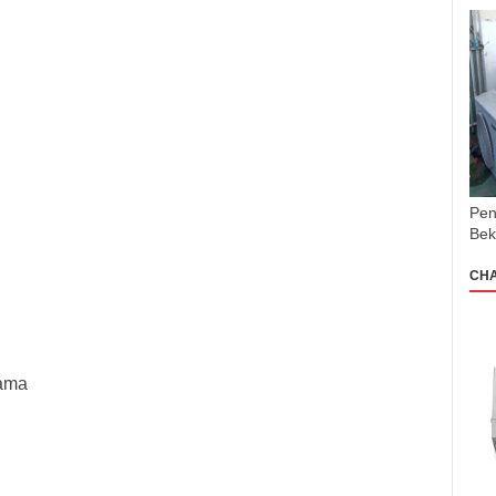
Pen
Bek
CH
ama