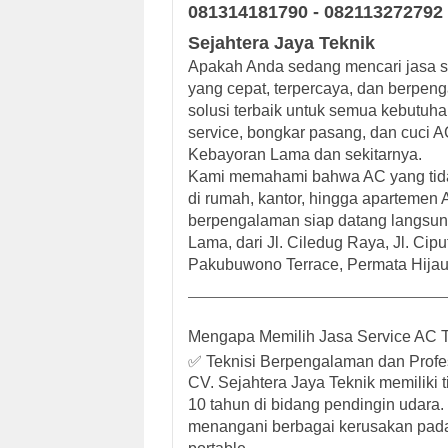
081314181790 - 082113272792 
Sejahtera Jaya Teknik
Apakah Anda sedang mencari
jasa 
yang cepat, terpercaya, dan berpe
solusi terbaik untuk semua kebutuh
service, bongkar pasang, dan cuci A
Kebayoran Lama
dan sekitarnya.
Kami memahami bahwa AC yang tida
di rumah, kantor, hingga apartemen A
berpengalaman siap datang langsung 
Lama
, dari
Jl. Ciledug Raya
,
Jl. Cip
Pakubuwono Terrace
,
Permata Hija
Mengapa Memilih Jasa Service AC T
✅ Teknisi Berpengalaman dan Profe
CV. Sejahtera Jaya Teknik memiliki t
10 tahun di bidang pendingin udara.
menangani berbagai kerusakan pada AC