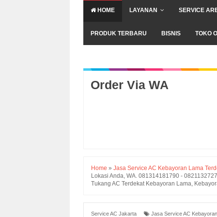
HOME
LAYANAN
SERVICE AR
PRODUK TERBARU
BISNIS
TOKO O
Order Via WA
Home
»
Jasa Service AC Kebayoran Lama Terde
Lokasi Anda, WA. 081314181790 - 082113272792
Tukang AC Terdekat Kebayoran Lama, Kebayora
Service AC Jakarta
Jasa Service AC Kebayoran