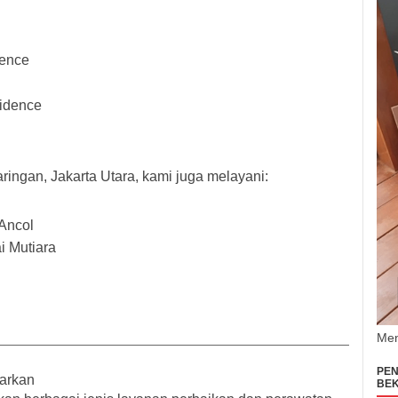
dence
idence
ringan, Jakarta Utara
, kami juga melayani:
Ancol
 Mutiara
Men
PEN
arkan
BEK