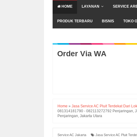
HOME
LAYANAN
SERVICE AR
PRODUK TERBARU
BISNIS
TOKO O
Order Via WA
Home
»
Jasa Service AC Pluit Terdekat Dari Lo
081314181790 - 082113272792 Penjaringan, Jaka
Penjaringan, Jakarta Utara
Service AC Jakarta
Jasa Service AC Pluit Terde