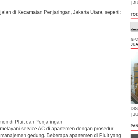
| J
jalan di Kecamatan Penjaringan, Jakarta Utara
, seperti:
TOT
DIS
JUA
DIS
| J
en di Pluit dan Penjaringan
PAN
p melayani
service AC di apartemen
dengan prosedur
ar manajemen gedung. Beberapa
apartemen di Pluit
yang