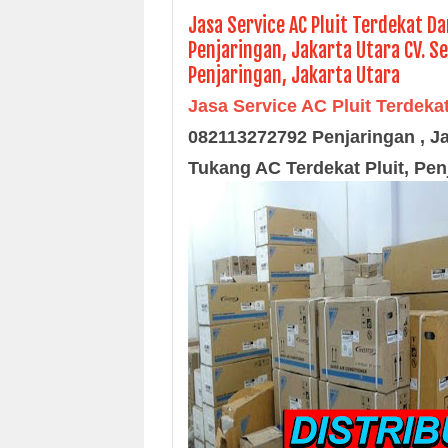
Jasa Service AC Pluit Terdekat D
Penjaringan, Jakarta Utara CV. Se
Penjaringan, Jakarta Utara
Jasa Service AC Pluit Terdeka
082113272792 Penjaringan , Ja
Tukang AC Terdekat Pluit, Pen