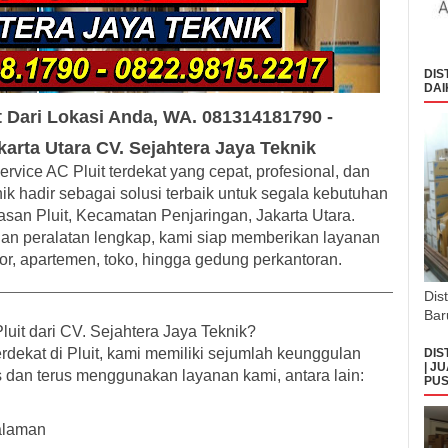
DIS
DAI
t Dari Lokasi Anda, WA. 081314181790 -
arta Utara CV. Sejahtera Jaya Teknik
ervice AC Pluit terdekat
yang cepat, profesional, dan
ik hadir sebagai solusi terbaik untuk segala kebutuhan
san Pluit, Kecamatan Penjaringan, Jakarta Utara.
an peralatan lengkap, kami siap memberikan layanan
tor, apartemen, toko, hingga gedung perkantoran.
Dis
Bar
uit dari CV. Sejahtera Jaya Teknik?
rdekat di Pluit
, kami memiliki sejumlah keunggulan
DIS
| J
dan terus menggunakan layanan kami, antara lain:
PUS
galaman