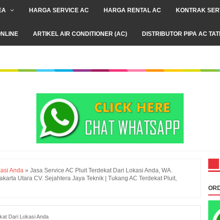
EA
HARGA SERVICE AC
HARGA RENTAL AC
KONTRAK SER
NLINE
ARTIKEL AIR CONDITIONER (AC)
DISTRIBUTOR PIPA AC TA
kasi Anda
»
Jasa Service AC Pluit Terdekat Dari Lokasi Anda, WA.
rta Utara CV. Sejahtera Jaya Teknik | Tukang AC Terdekat Pluit,
ORD
kat Dari Lokasi Anda