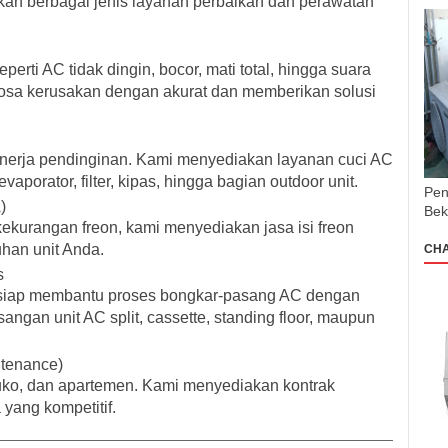
rkan
berbagai jenis layanan perbaikan dan perawatan
rti AC tidak dingin, bocor, mati total, hingga suara
nosa kerusakan dengan akurat dan memberikan solusi
nerja pendinginan. Kami menyediakan layanan
cuci AC
aporator, filter, kipas, hingga bagian outdoor unit.
Pen
)
Bek
ekurangan freon, kami menyediakan jasa isi freon
han unit Anda.
CH
s
 siap membantu proses bongkar-pasang AC dengan
ngan unit AC split, cassette, standing floor, maupun
ntenance)
uko, dan apartemen. Kami menyediakan kontrak
yang kompetitif.