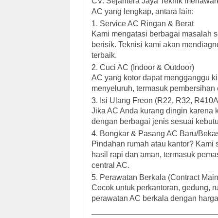
CV. Sejahtera Jaya Teknik menawa
AC
yang lengkap, antara lain:
1.
Service AC Ringan & Berat
Kami mengatasi berbagai masalah sepe
berisik. Teknisi kami akan mendiag
terbaik.
2.
Cuci AC (Indoor & Outdoor)
AC yang kotor dapat mengganggu ki
menyeluruh
, termasuk pembersihan ev
3.
Isi Ulang Freon (R22, R32, R410A
Jika AC Anda kurang dingin karena k
dengan berbagai jenis sesuai kebutu
4.
Bongkar & Pasang AC Baru/Beka
Pindahan rumah atau kantor? Kami
hasil rapi dan aman, termasuk pemasa
central AC.
5.
Perawatan Berkala (Contract Mai
Cocok untuk perkantoran, gedung, r
perawatan AC berkala dengan harga 