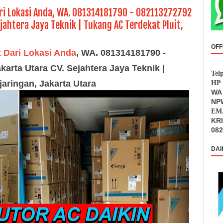
ari Lokasi Anda, WA. 081314181790 - 082113272792
jahtera Jaya Teknik | Tukang AC Terdekat Pluit,
OFF
t
Dari Lokasi Anda
, WA. 081314181790 -
karta Utara CV. Sejahtera Jaya Teknik |
Tel
jaringan, Jakarta Utara
HP 
WA 
NPW
EMA
KR
082
DAI