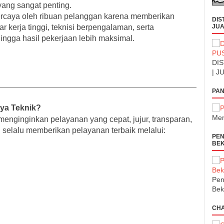
ang sangat penting.
percaya oleh ribuan pelanggan karena memberikan
DIS
 kerja tinggi, teknisi berpengalaman, serta
JUA
ngga hasil pekerjaan lebih maksimal.
DIS
| J
PAN
aya Teknik?
Men
ginginkan pelayanan yang cepat, jujur, transparan,
i selalu memberikan pelayanan terbaik melalui:
PEN
BEK
Pen
Bek
CH