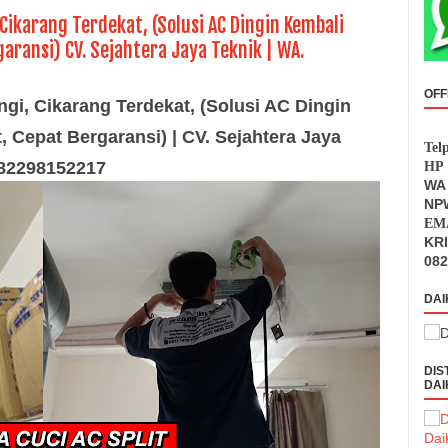
Cikarang Terdekat, (Solusi AC Dingin Kembali
aransi) CV. Sejahtera Jaya Teknik | WA.
OFF
gi, Cikarang Terdekat, (Solusi AC Dingin
, Cepat Bergaransi) | CV. Sejahtera Jaya
Tel
082298152217
HP 
WA 
NPW
EMA
KR
082
DAI
DIS
DAI