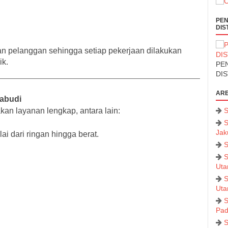
PEN
DIS
 pelanggan sehingga setiap pekerjaan dilakukan
ik.
PEN
DI
ARE
abudi
an layanan lengkap, antara lain:
S
S
Jak
i dari ringan hingga berat.
S
S
Uta
S
Uta
S
Pad
S