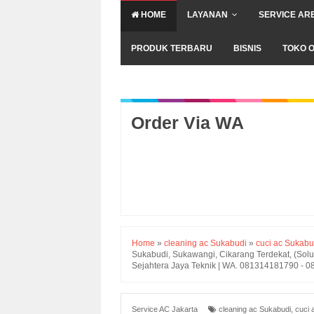
HOME
LAYANAN
SERVICE AR
PRODUK TERBARU
BISNIS
TOKO O
Order Via WA
Home
»
cleaning ac Sukabudi
»
cuci ac Sukabu
Sukabudi, Sukawangi, Cikarang Terdekat, (Solu
Sejahtera Jaya Teknik | WA. 081314181790 - 
Service AC Jakarta
cleaning ac Sukabudi
,
cuci 