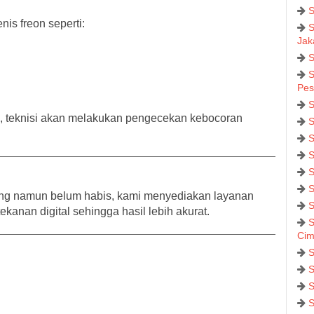
S
is freon seperti:
S
Jak
S
S
Pes
S
, teknisi akan melakukan pengecekan kebocoran
S
S
S
S
S
rang namun belum habis, kami menyediakan layanan
S
kanan digital sehingga hasil lebih akurat.
S
Cim
S
S
S
S