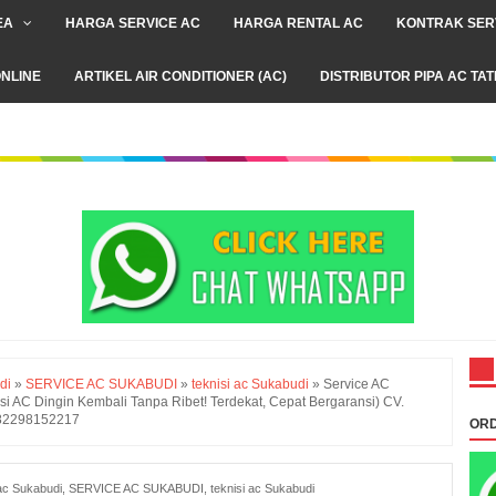
EA
HARGA SERVICE AC
HARGA RENTAL AC
KONTRAK SER
NLINE
ARTIKEL AIR CONDITIONER (AC)
DISTRIBUTOR PIPA AC TA
di
»
SERVICE AC SUKABUDI
»
teknisi ac Sukabudi
»
Service AC
si AC Dingin Kembali Tanpa Ribet! Terdekat, Cepat Bergaransi) CV.
082298152217
ORD
ac Sukabudi
,
SERVICE AC SUKABUDI
,
teknisi ac Sukabudi