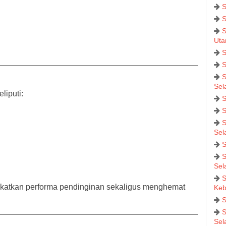
S
S
S
Uta
S
S
S
Sel
liputi:
S
S
S
Sel
S
S
Sel
S
katkan performa pendinginan sekaligus menghemat
Keb
S
S
Sel