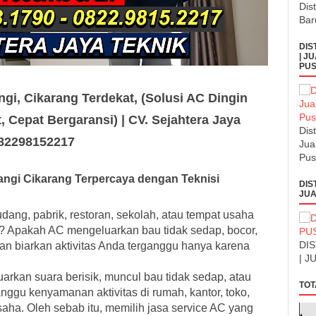
Dis
Bar
DIS
| J
PUS
gi, Cikarang Terdekat, (Solusi AC Dingin
, Cepat Bergaransi) | CV. Sejahtera Jaya
Dis
082298152217
Jua
Pus
ngi Cikarang Terpercaya dengan Teknisi
DIS
JUA
dang, pabrik, restoran, sekolah, atau tempat usaha
? Apakah AC mengeluarkan bau tidak sedap, bocor,
DI
ngan biarkan aktivitas Anda terganggu hanya karena
| J
uarkan suara berisik, muncul bau tidak sedap, atau
TOT
nggu kenyamanan aktivitas di rumah, kantor, toko,
aha. Oleh sebab itu, memilih jasa service AC yang