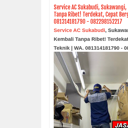
Service AC Sukabudi, Sukawangi, 
Tanpa Ribet! Terdekat, Cepat Berg
081314181790 - 082298152217
Service AC Sukabudi
,
Sukawan
Kembali Tanpa Ribet! Terdekat
Teknik | WA. 081314181790 - 