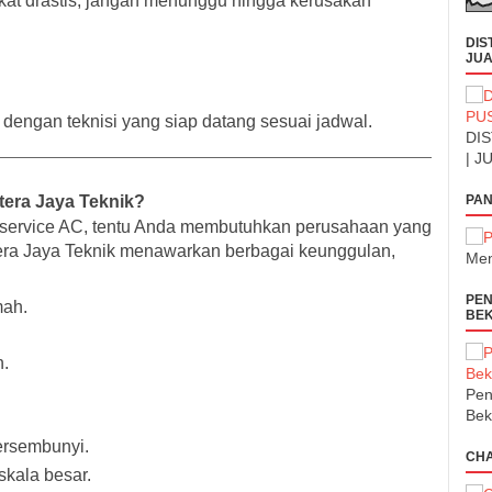
ingkat drastis, jangan menunggu hingga kerusakan
DIS
JUA
 dengan teknisi yang siap datang sesuai jadwal.
DIS
| J
tera Jaya Teknik?
PAN
 service AC, tentu Anda membutuhkan perusahaan yang
tera Jaya Teknik menawarkan berbagai keunggulan,
Men
PEN
mah.
BEK
n.
Pen
Bek
ersembunyi.
CH
skala besar.