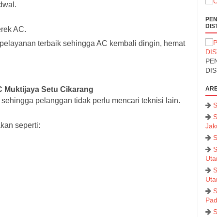
dwal.
PEN
DIS
erek AC.
elayanan terbaik sehingga AC kembali dingin, hemat
PEN
DI
 Muktijaya Setu Cikarang
ARE
ehingga pelanggan tidak perlu mencari teknisi lain.
S
S
kan seperti:
Jak
S
S
Uta
S
Uta
S
Pad
S