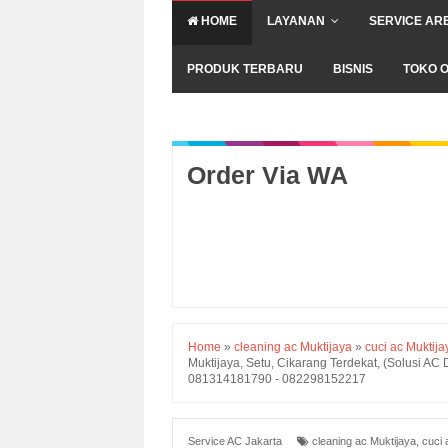
HOME
LAYANAN
SERVICE AR
PRODUK TERBARU
BISNIS
TOKO O
Order Via WA
Home
»
cleaning ac Muktijaya
»
cuci ac Muktija
Muktijaya, Setu, Cikarang Terdekat, (Solusi AC
081314181790 - 082298152217
Service AC Jakarta
cleaning ac Muktijaya
,
cuci 