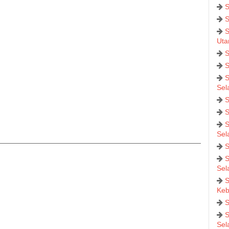
S
S
S
Uta
S
S
S
Sel
S
S
S
Sel
S
S
Sel
S
Keb
S
S
Sel