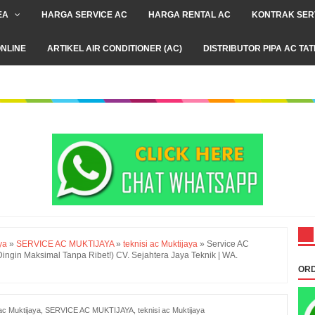
EA
HARGA SERVICE AC
HARGA RENTAL AC
KONTRAK SER
NLINE
ARTIKEL AIR CONDITIONER (AC)
DISTRIBUTOR PIPA AC TA
ya
»
SERVICE AC MUKTIJAYA
»
teknisi ac Muktijaya
»
Service AC
 Dingin Maksimal Tanpa Ribet!) CV. Sejahtera Jaya Teknik | WA.
ORD
ac Muktijaya
,
SERVICE AC MUKTIJAYA
,
teknisi ac Muktijaya