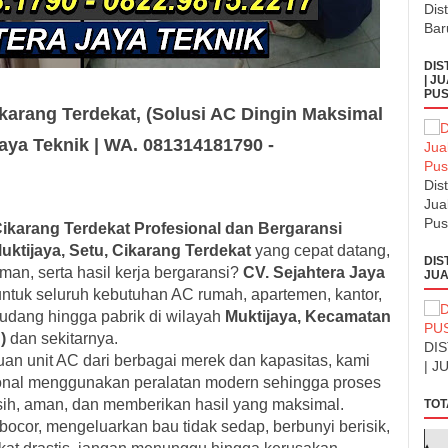
Dis
Bar
DIS
| J
PUS
ikarang Terdekat, (Solusi AC Dingin Maksimal
Jaya Teknik | WA. 081314181790 -
Dis
Jua
Pus
Cikarang Terdekat Profesional dan Bergaransi
uktijaya, Setu, Cikarang Terdekat
yang cepat datang,
DIS
man, serta hasil kerja bergaransi?
CV. Sejahtera Jaya
JUA
 untuk seluruh kebutuhan AC rumah, apartemen, kantor,
, gudang hingga pabrik di wilayah
Muktijaya, Kecamatan
)
dan sekitarnya.
DI
n unit AC dari berbagai merek dan kapasitas, kami
| J
onal menggunakan peralatan modern sehingga proses
rsih, aman, dan memberikan hasil yang maksimal.
TOT
bocor, mengeluarkan bau tidak sedap, berbunyi berisik,