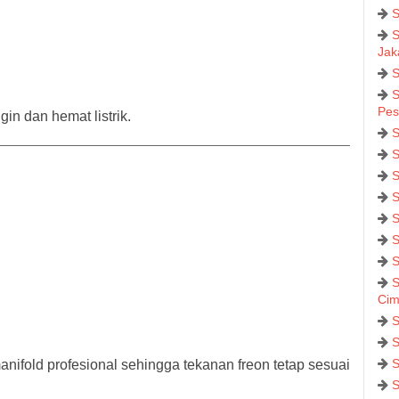
S
S
Jak
S
S
Pes
in dan hemat listrik.
S
S
S
S
S
S
S
S
Cim
S
S
S
ifold profesional sehingga tekanan freon tetap sesuai
S