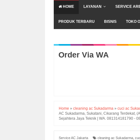
HOME
LAYANAN
SERVICE AR
PRODUK TERBARU
BISNIS
TOKO O
Order Via WA
Home
»
cleaning ac Sukadarma
»
cuci ac Suk
AC Sukadarma, Sukatani, Cikarang Terdekat, (AC
Sejahtera Jaya Teknik | WA. 081314181790 - 
Service AC Jakarta
cleaning ac Sukadarma
,
cu