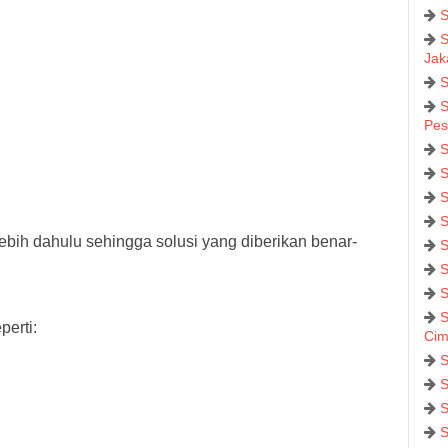
S
S
Jak
S
S
Pes
S
S
S
S
lebih dahulu sehingga solusi yang diberikan benar-
S
S
S
S
erti:
Cim
S
S
S
S