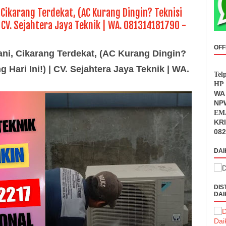
Cikarang Terdekat, (AC Kurang Dingin? Teknisi
) CV. Sejahtera Jaya Teknik | WA. 081314181790 -
OFF
ani, Cikarang Terdekat, (AC Kurang Dingin?
 Hari Ini!) | CV. Sejahtera Jaya Teknik | WA.
Tel
HP 
WA 
NPW
EMA
KR
082
DAI
DIS
DAI