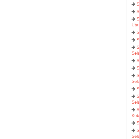
S
S
S
Uta
S
S
S
Sel
S
S
S
Sel
S
S
Sel
S
Keb
S
S
Sel