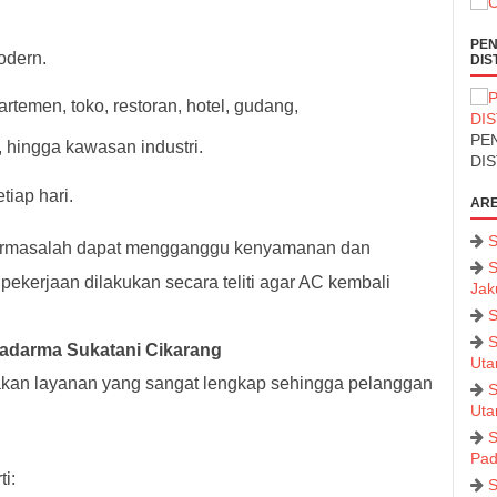
PEN
odern.
DIS
rtemen, toko, restoran, hotel, gudang,
PEN
t, hingga kawasan industri.
DI
tiap hari.
ARE
S
rmasalah dapat mengganggu kenyamanan dan
S
p pekerjaan dilakukan secara teliti agar AC kembali
Jak
S
S
adarma Sukatani Cikarang
Uta
akan layanan yang sangat lengkap sehingga pelanggan
S
Uta
S
Pad
i:
S