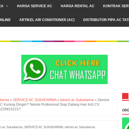
EA
HARGA SERVICE AC
HARGA RENTAL AC
KONTRAK SER
NLINE
ARTIKEL AIR CONDITIONER (AC)
DISTRIBUTOR PIPA AC TA
adarma
»
SERVICE AC SUKADARMA
»
teknisi ac Sukadarma
»
Service
 Kurang Dingin? Teknisi Profesional Siap Datang Hari Ini!) CV.
082298152217
ORD
ci ac Sukadarma
,
SERVICE AC SUKADARMA
,
teknisi ac Sukadarma