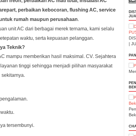
ah freon, perbaikan AC mati total, instalasi AC
arepart, perbaikan kebocoran, flushing AC, service
DIS
JUA
C untuk rumah maupun perusahaan
.
n unit AC dari berbagai merek ternama, kami selalu
etepatan waktu, serta kepuasan pelanggan.
DIS
| J
aya Teknik?
PAN
 AC mampu memberikan hasil maksimal. CV. Sejahtera
layanan tinggi sehingga menjadi pilihan masyarakat
Men
 sekitarnya.
PEN
BEK
erpengalaman.
Pen
 waktu.
Bek
aya tersembunyi.
CH