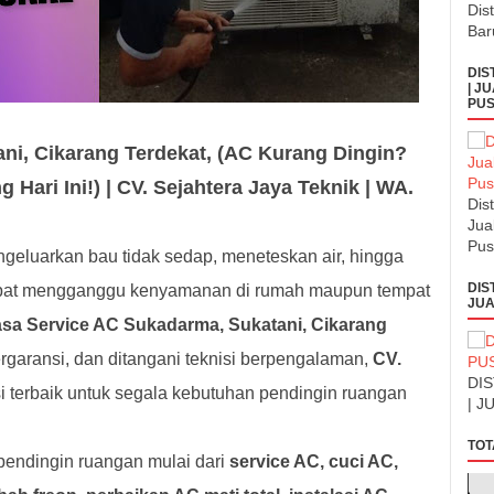
Dis
Bar
DIS
| J
PUS
ani, Cikarang Terdekat, (AC Kurang Dingin?
 Hari Ini!) | CV. Sejahtera Jaya Teknik | WA.
Dis
Jua
Pus
engeluarkan bau tidak sedap, meneteskan air, hingga
DIS
dapat mengganggu kenyamanan di rumah maupun tempat
JUA
asa Service AC Sukadarma, Sukatani, Cikarang
ergaransi, dan ditangani teknisi berpengalaman,
CV.
DI
i terbaik untuk segala kebutuhan pendingin ruangan
| J
TOT
pendingin ruangan mulai dari
service AC, cuci AC,