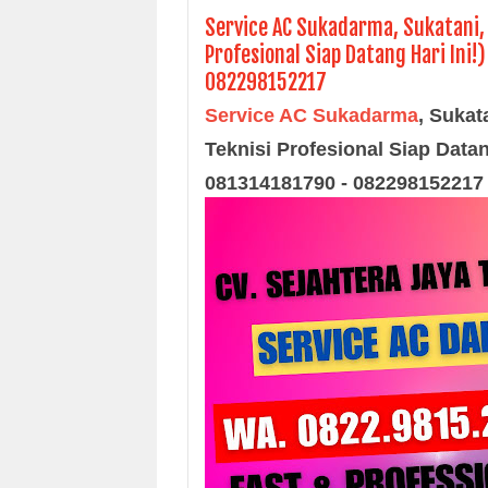
Service AC Sukadarma, Sukatani, 
Profesional Siap Datang Hari Ini!
082298152217
Service AC Sukadarma
,
Sukat
Teknisi Profesional Siap Datang
081314181790 - 082298152217