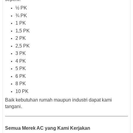
½ PK
¾ PK
1 PK
1,5 PK
2 PK
2,5 PK
3 PK
4 PK
5 PK
6 PK
8 PK
10 PK
Baik kebutuhan rumah maupun industri dapat kami
tangani.
Semua Merek AC yang Kami Kerjakan