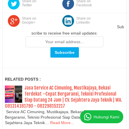
Share on
Share on
Twitter
Facebook
Share on
Share on
Google+
LinkedIn
Sub
scribe to receive free email updates:
RELATED POSTS :
Jasa Service AC Cimuning, Mustikajaya, Bekasi
Terdekat –Cepat Bergaransi, Teknisi Profesional
Siap Datang 24 Jam | CV. Sejahtera Jaya Teknik | WA.
081314181790 - 082298152217
Service AC Cimuning, Mustikajaya, Bekasi Terdekat (Cepat
Hubungi Kami
Bergaransi, Teknisi Profesional Siap Datang 24 Jam) CV.
Sejahtera Jaya Teknik…
Read More...