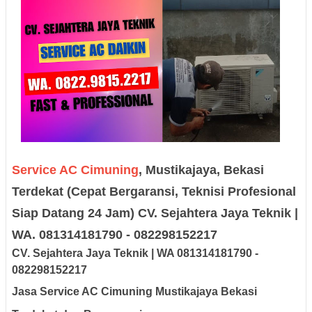
Service AC Cimuning
, Mustikajaya, Bekasi
Terdekat (Cepat Bergaransi, Teknisi Profesional
Siap Datang 24 Jam) CV. Sejahtera Jaya Teknik |
WA. 081314181790 - 082298152217
CV. Sejah
tera Jaya
Teknik |
W
A
08131
418179
0
-
0
8229
8152217
Jasa Service AC Cimuning Mustikajaya Bekasi