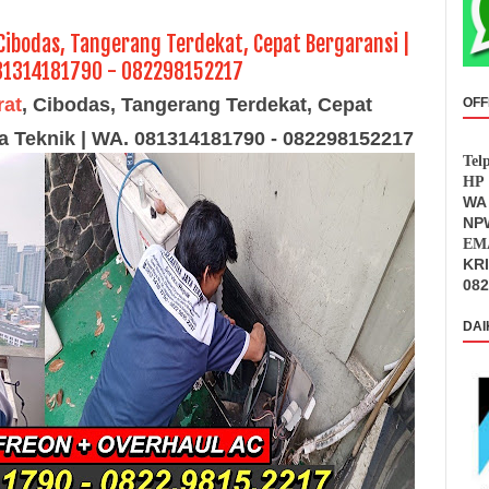
Cibodas, Tangerang Terdekat, Cepat Bergaransi |
 081314181790 - 082298152217
rat
, Cibodas, Tangerang Terdekat, Cepat
OFF
ya Teknik | WA. 081314181790 - 082298152217
Tel
HP 
WA 
NPW
EMA
KR
082
DAI