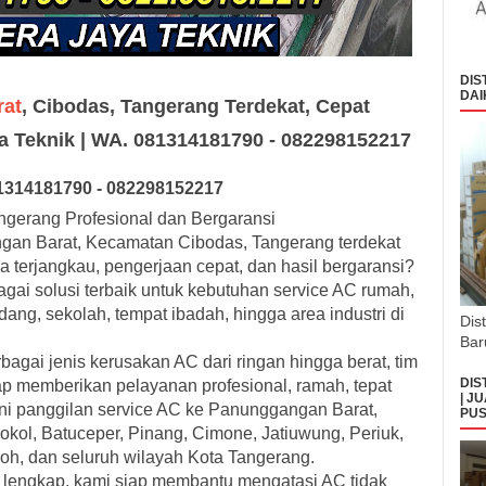
DIS
DAI
rat
, Cibodas, Tangerang Terdekat, Cepat
ya Teknik | WA. 081314181790 - 082298152217
131
418179
0
- 0
8229
8152217
gerang Profesional dan Bergaransi
gan Barat, Kecamatan Cibodas, Tangerang terdekat
 terjangkau, pengerjaan cepat, dan hasil bergaransi?
agai solusi terbaik untuk kebutuhan service AC rumah,
udang, sekolah, tempat ibadah, hingga area industri di
Dis
Bar
ai jenis kerusakan AC dari ringan hingga berat, tim
DIS
iap memberikan pelayanan profesional, ramah, tepat
| J
ni panggilan service AC ke Panunggangan Barat,
PUS
okol, Batuceper, Pinang, Cimone, Jatiuwung, Periuk,
oh, dan seluruh wilayah Kota Tangerang.
an lengkap, kami siap membantu mengatasi AC tidak