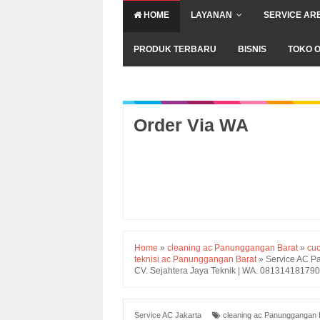
HOME
LAYANAN
SERVICE AR
PRODUK TERBARU
BISNIS
TOKO O
Order Via WA
Home
»
cleaning ac Panunggangan Barat
»
cu
teknisi ac Panunggangan Barat
»
Service AC Pa
CV. Sejahtera Jaya Teknik | WA. 08131418179
Service AC Jakarta
cleaning ac Panunggangan 