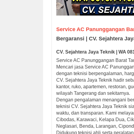
Service AC Panunggangan Ba
Bergaransi | CV. Sejahtera Ja
CV. Sejah
tera Jaya
Teknik |
W
A
08
Service AC Panunggangan Barat Tan
Mencari jasa Service AC Panunggan
dengan teknisi berpengalaman, harga
CV. Sejahtera Jaya Teknik hadir seb
kantor, ruko, apartemen, restoran, g
wilayah Tangerang dan sekitarnya.
Dengan pengalaman menangani berbag
teknisi CV. Sejahtera Jaya Teknik s
waktu, dan transparan. Kami melaya
Cibodas, Karawaci, Kelapa Dua, Cik
Neglasari, Benda, Larangan, Cipond
Didukung teknisi ahli serta peralat