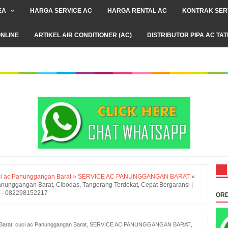
EA
HARGA SERVICE AC
HARGA RENTAL AC
KONTRAK SER
NLINE
ARTIKEL AIR CONDITIONER (AC)
DISTRIBUTOR PIPA AC TA
ci ac Panunggangan Barat
»
SERVICE AC PANUNGGANGAN BARAT
»
nunggangan Barat, Cibodas, Tangerang Terdekat, Cepat Bergaransi |
0 - 082298152217
ORD
Barat
,
cuci ac Panunggangan Barat
,
SERVICE AC PANUNGGANGAN BARAT
,