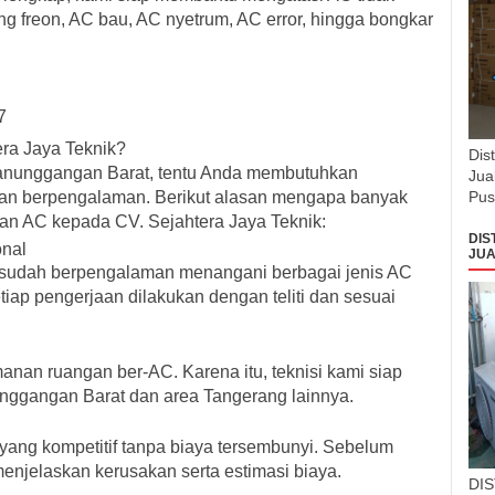
urang freon, AC bau, AC nyetrum, AC error, hingga bongkar
7
ra Jaya Teknik?
Dis
Panunggangan Barat, tentu Anda membutuhkan
Jua
dan berpengalaman. Berikut alasan mengapa banyak
Pus
n AC kepada CV. Sejahtera Jaya Teknik:
DIS
onal
JUA
ang sudah berpengalaman menangani berbagai jenis AC
iap pengerjaan dilakukan dengan teliti dan sesuai
an ruangan ber-AC. Karena itu, teknisi kami siap
unggangan Barat dan area Tangerang lainnya.
ang kompetitif tanpa biaya tersembunyi. Sebelum
menjelaskan kerusakan serta estimasi biaya.
DI