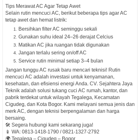
Tips Merawat AC Agar Tetap Awet
Selain rutin mencuci AC, berikut beberapa tips agar AC
tetap awet dan hemat listrik:
Bersihkan filter AC seminggu sekali
Gunakan suhu ideal 24–26 derajat Celcius
Matikan AC jika ruangan tidak digunakan
Jangan terlalu sering on/off AC
Service rutin minimal setiap 3–4 bulan
Jangan tunggu AC rusak baru mencari teknisi! Rutin
mencuci AC adalah investasi untuk kenyamanan,
kesehatan, dan efisiensi energi Anda.
CV. Sejahtera Jaya
Teknik
adalah solusi tukang cuci AC rumah, kantor, dan
pabrik terdekat untuk wilayah
Tegalega, Kecamatan
Cigudeg, dan Kota Bogor
. Kami melayani semua jenis dan
merk AC, dengan teknisi berpengalaman dan harga
bersaing.
🛠️
Segera hubungi kami sekarang juga!
📱
WA: 0813-1418-1790 / 0821-1327-2792
🌍
Tegalega – Cigudeg – Bogor