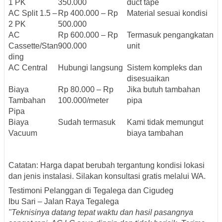
1 PK
350.000
duct tape
AC Split 1.5 –
Rp 400.000 – Rp
Material sesuai kondisi
2 PK
500.000
AC
Rp 600.000 – Rp
Termasuk pengangkatan
Cassette/Stan
900.000
unit
ding
AC Central
Hubungi langsung
Sistem kompleks dan
disesuaikan
Biaya
Rp 80.000 – Rp
Jika butuh tambahan
Tambahan
100.000/meter
pipa
Pipa
Biaya
Sudah termasuk
Kami tidak memungut
Vacuum
biaya tambahan
Catatan: Harga dapat berubah tergantung kondisi lokasi
dan jenis instalasi. Silakan konsultasi gratis melalui WA.
Testimoni Pelanggan di Tegalega dan Cigudeg
Ibu Sari – Jalan Raya Tegalega
"Teknisinya datang tepat waktu dan hasil pasangnya