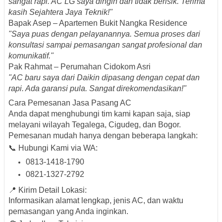
sangat rapi. AC LG saya dingin dan tidak berisik. Terima
kasih Sejahtera Jaya Teknik!"
Bapak Asep – Apartemen Bukit Nangka Residence
"Saya puas dengan pelayanannya. Semua proses dari
konsultasi sampai pemasangan sangat profesional dan
komunikatif."
Pak Rahmat – Perumahan Cidokom Asri
"AC baru saya dari Daikin dipasang dengan cepat dan
rapi. Ada garansi pula. Sangat direkomendasikan!"
Cara Pemesanan Jasa Pasang AC
Anda dapat menghubungi tim kami kapan saja, siap
melayani wilayah
Tegalega, Cigudeg, dan Bogor
.
Pemesanan mudah hanya dengan beberapa langkah:
📞 Hubungi Kami via WA:
0813-1418-1790
0821-1327-2792
📍 Kirim Detail Lokasi:
Informasikan alamat lengkap, jenis AC, dan waktu
pemasangan yang Anda inginkan.