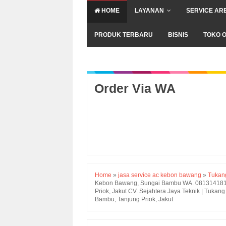
HOME
LAYANAN
SERVICE AR
PRODUK TERBARU
BISNIS
TOKO O
Order Via WA
Home
»
jasa service ac kebon bawang
»
Tukan
Kebon Bawang, Sungai Bambu WA. 0813141817
Priok, Jakut CV. Sejahtera Jaya Teknik | Tuka
Bambu, Tanjung Priok, Jakut