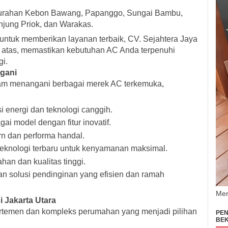
lurahan Kebon Bawang, Papanggo, Sungai Bambu,
njung Priok, dan Warakas.
untuk memberikan layanan terbaik, CV. Sejahtera Jaya
di atas, memastikan kebutuhan AC Anda terpenuhi
gi.
gani
am menangani berbagai merek AC terkemuka,
si energi dan teknologi canggih.
ai model dengan fitur inovatif.
n dan performa handal.
teknologi terbaru untuk kenyamanan maksimal.
han dan kualitas tinggi.
n solusi pendinginan yang efisien dan ramah
Men
 Jakarta Utara
artemen dan kompleks perumahan yang menjadi pilihan
PEN
BEK