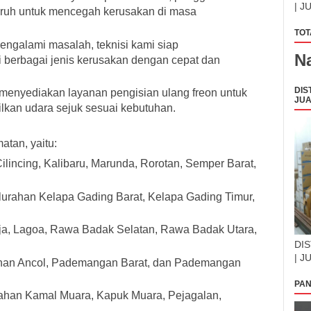
| J
luruh untuk mencegah kerusakan di masa
TOT
engalami masalah, teknisi kami siap
N
berbagai jenis kerusakan dengan cepat dan
DIS
 menyediakan layanan pengisian ulang freon untuk
JUA
kan udara sejuk sesuai kebutuhan.
atan, yaitu:
Cilincing, Kalibaru, Marunda, Rorotan, Semper Barat,
 kelurahan Kelapa Gading Barat, Kelapa Gading Timur,
ja, Lagoa, Rawa Badak Selatan, Rawa Badak Utara,
DIS
| J
rahan Ancol, Pademangan Barat, dan Pademangan
PAN
lurahan Kamal Muara, Kapuk Muara, Pejagalan,