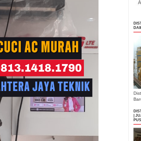
DIS
DAI
Dis
Bar
DIS
| J
PUS