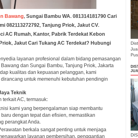
on Bawang
, Sungai Bambu WA. 081314181790
Cari
mi
082113272792, Tanjung Priok, Jakut CV.
uci AC Rumah, Kantor, Pabrik Terdekat Kebon
riok, Jakut
Cari Tukang AC Terdekat? Hubungi
Dis
Jua
Pus
penyedia layanan profesional dalam bidang pemasangan
 Bawang dan Sungai Bambu, Tanjung Priok, Jakarta
DIS
JUA
adap kualitas dan kepuasan pelanggan, kami
 dirancang untuk memenuhi kebutuhan pendingin
Jaya Teknik
terkait AC, termasuk:
eknisi kami yang berpengalaman siap membantu
aru dengan tepat dan efisien, memastikan
ng perangkat Anda.
Perawatan berkala sangat penting untuk menjaga
DI
i menawarkan layanan pembersihan, penggantian