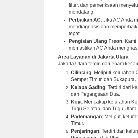
filter, dan pemeriksaan menye
mendatang.
Perbaikan AC
: Jika AC Anda m
mendiagnosis dan memperbaiki 
tepat.
Pengisian Ulang Freon
: Kami
memastikan AC Anda menghasil
Area Layanan di Jakarta Utara
Jakarta Utara terdiri dari enam kecam
Cilincing
: Meliputi kelurahan 
Semper Timur, dan Sukapura.
Kelapa Gading
: Terdiri dari
dan Pegangsaan Dua.
Koja
: Mencakup kelurahan Ko
Tugu Selatan, dan Tugu Utara.
Pademangan
: Meliputi kelu
Timur.
Penjaringan
: Terdiri dari ke
Penjaringan, dan Pluit.