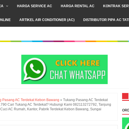
EA
HARGA SERVICE AC
HARGA RENTAL AC
KONTRAK SER
NLINE
ARTIKEL AIR CONDITIONER (AC)
DISTRIBUTOR PIPA AC TA
g Pasang AC Terdekat Kebon Bawang
»
Tukang Pasang AC Terdekat
90 Cari Tukang AC Terdekat? Hubungi Kami 082113272792, Tanjung
ng Cuci AC Rumah, Kantor, Pabrik Terdekat Kebon Bawang, Sungai
ORD