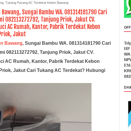
ang
,
Tukang Pasang AC Terdekat Kebon Bawang
n Bawang, Sungai Bambu WA. 081314181790 Cari
i 082113272792, Tanjung Priok, Jakut CV.
uci AC Rumah, Kantor, Pabrik Terdekat Kebon
OFF
riok, Jakut
on Bawang
, Sungai Bambu WA. 081314181790
Cari
Tel
HP 
mi
082113272792, Tanjung Priok, Jakut CV.
WA 
NPW
uci AC Rumah, Kantor, Pabrik Terdekat Kebon
EMA
riok, Jakut
Cari Tukang AC Terdekat? Hubungi
KR
082
DAI