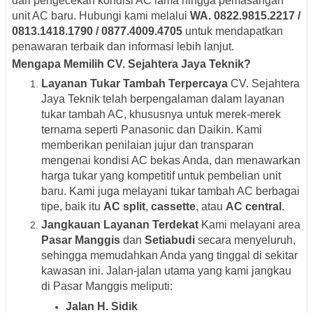
dari pengecekan kondisi AC lama hingga pemasangan
unit AC baru. Hubungi kami melalui
WA. 0822.9815.2217 /
0813.1418.1790 / 0877.4009.4705
untuk mendapatkan
penawaran terbaik dan informasi lebih lanjut.
Mengapa Memilih CV. Sejahtera Jaya Teknik?
Layanan Tukar Tambah Terpercaya
CV. Sejahtera
Jaya Teknik telah berpengalaman dalam layanan
tukar tambah AC, khususnya untuk merek-merek
ternama seperti Panasonic dan Daikin. Kami
memberikan penilaian jujur dan transparan
mengenai kondisi AC bekas Anda, dan menawarkan
harga tukar yang kompetitif untuk pembelian unit
baru. Kami juga melayani tukar tambah AC berbagai
tipe, baik itu
AC split
,
cassette
, atau
AC central
.
Jangkauan Layanan Terdekat
Kami melayani area
Pasar Manggis
dan
Setiabudi
secara menyeluruh,
sehingga memudahkan Anda yang tinggal di sekitar
kawasan ini. Jalan-jalan utama yang kami jangkau
di Pasar Manggis meliputi:
Jalan H. Sidik