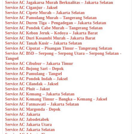
Service AC Jagakarsa Murah Berkualitas – Jakarta Selatan
Service AC Ciganjur - Jaksel
Service AC Cipete Murah – Jakarta Selatan
Service AC Pamulang Murah – Tangerang Selatan
Service AC Duren Tiga – Pengadegan – Jakarta Selatan
Service AC Pondok Cabe Murah – Tangerang Selatan
Service AC Kebon Jeruk – Kedoya – Jakarta Barat
Service AC Duri Kosambi Murah – Jakarta Barat
Service AC Tanah Kusir – Jakarta Selatan
Service AC Ciputat – Pisangan Timur – Tangerang Selatan
Service AC BSD – Serpong – Serpong Utara – Serpong Selatan -
Tangsel
Service AC Cibubur – Jakarta Timur
Service AC Bojong Sari – Depok
Service AC Pamulang - Tangsel
Service AC Pondok Indah – Jaksel
Service AC Cilandak – Jaksel
Service AC Pluit – Jakut
Service AC Kemang – Jakarta Selatan
Service AC Kemang Timur – Bangka – Kemang - Jaksel
Service AC Fatmawati – Jakarta Selatan
Service AC Margonda - Depok
Service AC Jakarta
Service AC Jabodetabek
Service AC Jakarta Utara
Service AC Jakarta Selatan