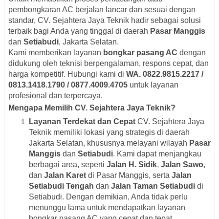
pembongkaran AC berjalan lancar dan sesuai dengan
standar, CV. Sejahtera Jaya Teknik hadir sebagai solusi
terbaik bagi Anda yang tinggal di daerah
Pasar Manggis
dan
Setiabudi
, Jakarta Selatan.
Kami memberikan layanan
bongkar pasang AC
dengan
didukung oleh teknisi berpengalaman, respons cepat, dan
harga kompetitif. Hubungi kami di
WA. 0822.9815.2217 /
0813.1418.1790 / 0877.4009.4705
untuk layanan
profesional dan terpercaya.
Mengapa Memilih CV. Sejahtera Jaya Teknik?
Layanan Terdekat dan Cepat
CV. Sejahtera Jaya
Teknik memiliki lokasi yang strategis di daerah
Jakarta Selatan, khususnya melayani wilayah
Pasar
Manggis
dan
Setiabudi
. Kami dapat menjangkau
berbagai area, seperti
Jalan H. Sidik
,
Jalan Sawo
,
dan
Jalan Karet
di Pasar Manggis, serta
Jalan
Setiabudi Tengah
dan
Jalan Taman Setiabudi
di
Setiabudi. Dengan demikian, Anda tidak perlu
menunggu lama untuk mendapatkan layanan
bongkar pasang AC yang cepat dan tepat.