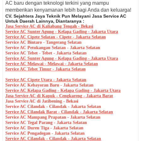
AC baru dengan teknologi terkini yang mampu
memberikan kenyamanan lebih bagi Anda dan keluarga!
CV. Sejahtera Jaya Teknik Pun Melayani Jasa Service AC
Untuk Daerah Lainnya, Diantaranya :
Jasa Service AC di Kaliabang Tengah - Bekasi
Service AC Sunter Agung - Kelapa Gading - Jakarta Utara
Service AC Cipete Selatan - Cipete - Jakarta Selatan
Service AC Bintaro - Tangerang Selatan
Service AC Petukangan Selatan - Jakarta Selatan
Service AC Tebet - Tebet - Jakarta Selatan
Service AC Sunter Agung - Kelapa Gading - Jakarta Utara
Service AC Melawai - Melawai - Jakarta Selatan
Service AC Tebet Timur - Jakarta Selatan
Service AC Cipete Utara - Jakarta Selatan
Service AC Kebayoran Baru - Jakarta Selatan
Service AC Kelapa Gading - Kelapa Gading - Jakarta Utara
Jasa Service AC di Kapuk - Cengkareng - Jakarta Barat
Jasa Service AC di Jatibening - Bekasi
Service AC Cilandak - Cilandak - Jakarta Selatan
Service AC Cilandak Barat - Cilandak - Jakarta Selatan
Service AC Mampang Prapatan - Jakarta Selatan
Service AC Tegal Parang - Jakarta Selatan
Service AC Duren Tiga - Jakarta Selatan
Service AC Pengadegan - Jakarta Selatan
Service AC Cilandak - Cilandak - Jakarta Selatan