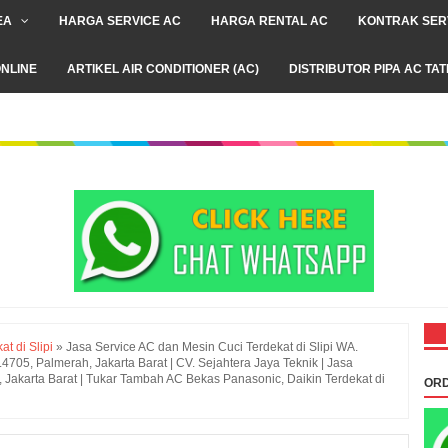
EA
HARGA SERVICE AC
HARGA RENTAL AC
KONTRAK SER
NLINE
ARTIKEL AIR CONDITIONER (AC)
DISTRIBUTOR PIPA AC TA
t di Slipi
»
Jasa Service AC dan Mesin Cuci Terdekat di Slipi WA.
705, Palmerah, Jakarta Barat | CV. Sejahtera Jaya Teknik | Jasa
, Jakarta Barat | Tukar Tambah AC Bekas Panasonic, Daikin Terdekat di
ORD