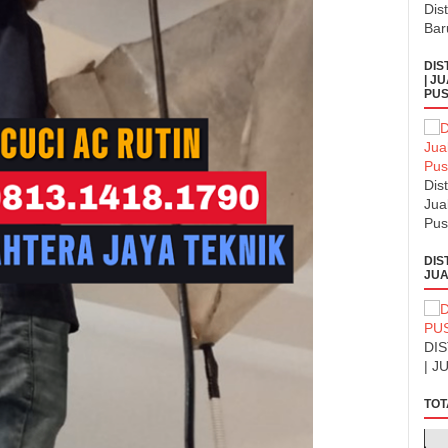
Dis
Bar
DIS
| J
PUS
Dis
Jua
Pus
DIS
JUA
DI
| J
TOT