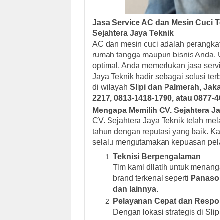
Jasa Service AC dan Mesin Cuci Ter
Sejahtera Jaya Teknik
AC dan mesin cuci adalah perangk
rumah tangga maupun bisnis Anda. U
optimal, Anda memerlukan jasa servi
Jaya Teknik hadir sebagai solusi te
di wilayah
Slipi dan Palmerah, Jaka
2217, 0813-1418-1790, atau 0877-
Mengapa Memilih CV. Sejahtera J
CV. Sejahtera Jaya Teknik telah mel
tahun dengan reputasi yang baik. Ka
selalu mengutamakan kepuasan pela
Teknisi Berpengalaman
Tim kami dilatih untuk menang
brand terkenal seperti
Panason
dan lainnya
.
Pelayanan Cepat dan Respo
Dengan lokasi strategis di Sl