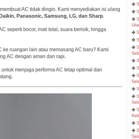
S
 membuat AC tidak dingin. Kami menyediakan isi ulang
S
Daikin, Panasonic, Samsung, LG, dan Sharp
.
S
Uta
seperti bocor, mati total, suara berisik, hingga
S
S
S
 ke ruangan lain atau memasang AC baru? Kami
Sel
ang AC dengan aman dan rapi.
S
S
 untuk menjaga performa AC tetap optimal dan
S
atang.
Sel
S
S
Sel
S
Keb
S
S
Sel