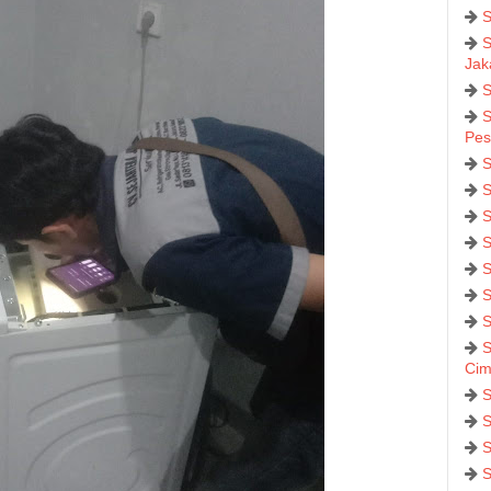
S
S
Jak
S
S
Pes
S
S
S
S
S
S
S
S
Cim
S
S
S
S