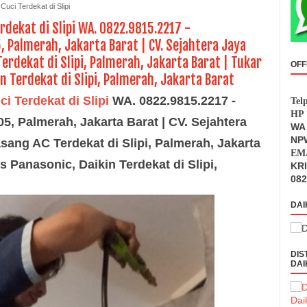
uci Terdekat di Slipi
rdekat di Slipi WA. 0822.9815.2217 -
 Palmerah, Jakarta Barat | CV. Sejahtera Jaya
erdekat di Slipi, Palmerah, Jakarta Barat | Tukar
OFF
n Terdekat di Slipi, Palmerah, Jakarta Barat
i Terdekat di Slipi
WA. 0822.9815.2217 -
Tel
HP 
5, Palmerah, Jakarta Barat | CV. Sejahtera
WA 
NPW
sang AC Terdekat di Slipi, Palmerah, Jakarta
EMA
 Panasonic, Daikin Terdekat di Slipi,
KR
082
DAI
DIS
DAI