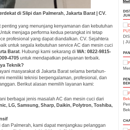
DIS
dekat di Slipi dan Palmerah, Jakarta Barat | CV.
JUA
at penting yang menunjang kenyamanan dan kebutuhan
ntuk menjaga performa kedua perangkat ini tetap
DIS
ce profesional yang dapat diandalkan. CV. Sejahtera
| J
rbaik untuk segala kebutuhan service AC dan mesin cuci
rta Barat
. Hubungi kami sekarang di
WA: 0822-9815-
PAN
4009-4705
untuk mendapatkan pelayanan terbaik.
aya Teknik?
Men
ayani masyarakat di Jakarta Barat selama bertahun-
mi memiliki teknisi berpengalaman, profesional, dan
PEN
BEK
nggan. Berikut alasan memilih layanan kami:
ani berbagai jenis masalah AC dan mesin cuci dari
Pen
ic, LG, Samsung, Sharp, Daikin, Polytron, Toshiba,
Bek
nsif
CH
ipi dan Palmerah, kami dapat menjangkau pelanggan