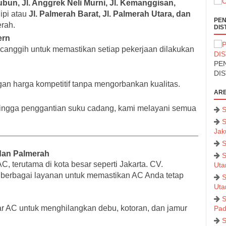
ubun, Jl. Anggrek Neli Murni, Jl. Kemanggisan,
lipi atau
Jl. Palmerah Barat, Jl. Palmerah Utara, dan
PEN
rah.
DIS
ern
anggih untuk memastikan setiap pekerjaan dilakukan
PEN
DI
an harga kompetitif tanpa mengorbankan kualitas.
ARE
, hingga penggantian suku cadang, kami melayani semua
S
S
Jak
S
 dan Palmerah
S
 terutama di kota besar seperti Jakarta. CV.
Uta
 berbagai layanan untuk memastikan AC Anda tetap
S
Uta
S
r AC untuk menghilangkan debu, kotoran, dan jamur
Pad
S