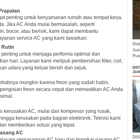
Prapatan
at penting untuk kenyamanan rumah atau tempat kerja,
rta. Jika AC Anda mulai bermasalah, seperti
n, bocor, atau berisik, kami dapat membantu
ayanan service AC yang kami tawarkan:
Dis
 Rutin
Jua
 penting untuk menjaga performa optimal dan
Pus
 hari. Layanan kami meliputi pembersihan filter, coil,
an udara yang keluar bersih dan sejuk.
DIS
JUA
nyebabnya mungkin karena freon yang sudah habis.
 pengisian freon secara cepat dan memastikan AC Anda
simal.
s kerusakan AC, mulai dari kompresor yang rusak,
hingga kerusakan pada bagian elektronik. Teknisi kami
dan memberikan solusi yang tepat.
Pasang AC
DI
 melayani pemasangan AC baru dan bongkar pasang AC