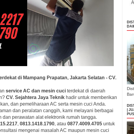
DIS
DAI
erdekat di Mampang Prapatan, Jakarta Selatan - CV.
Dis
nan
service AC dan mesin cuci
terdekat di daerah
Bar
an?
CV. Sejahtera Jaya Teknik
hadir untuk memberikan
aikan, dan pemeliharaan AC serta mesin cuci Anda.
DIS
| J
aman dan peralatan canggih, kami melayani berbagai
PUS
 dan perawatan alat elektronik rumah tangga.
15.2217
,
0813.1418.1790
, atau
0877.4009.4705
untuk
onsultasi mengenai masalah AC maupun mesin cuci