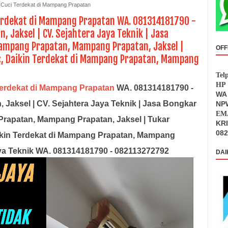
 Cuci Terdekat di Mampang Prapatan
Terdekat di Mampang Prapatan WA. 081314181790 -
Jaksel | CV. Sejahtera Jaya Teknik | Jasa
Mampang Prapatan, Mampang Prapatan, Jaksel |
OFF
c, Daikin Terdekat di Mampang Prapatan, Mampang
Tel
HP 
Terdekat di Mampang Prapatan
WA. 081314181790 -
WA 
Jaksel | CV. Sejahtera Jaya Teknik | Jasa Bongkar
NPW
EMA
rapatan, Mampang Prapatan, Jaksel | Tukar
KR
082
kin Terdekat di Mampang Prapatan, Mampang
aya Teknik WA. 081314181790 - 082113272792
DAI