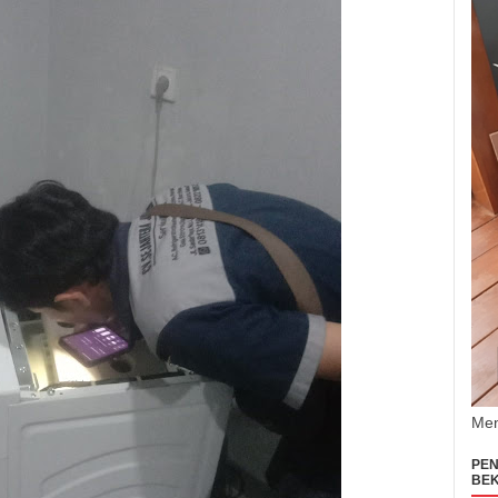
Men
PEN
BEK