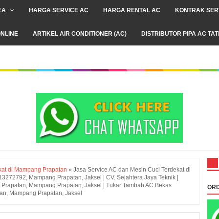
EA
HARGA SERVICE AC
HARGA RENTAL AC
KONTRAK SER
NLINE
ARTIKEL AIR CONDITIONER (AC)
DISTRIBUTOR PIPA AC TA
ekat di Mampang Prapatan
»
Jasa Service AC dan Mesin Cuci Terdekat di
72792, Mampang Prapatan, Jaksel | CV. Sejahtera Jaya Teknik |
 Prapatan, Mampang Prapatan, Jaksel | Tukar Tambah AC Bekas
ORD
tan, Mampang Prapatan, Jaksel