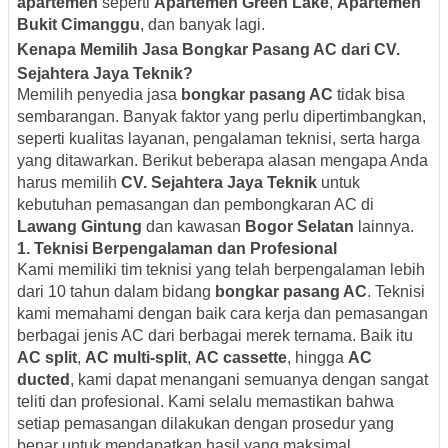
apartemen
seperti
Apartemen Green Lake
,
Apartemen
Bukit Cimanggu
, dan banyak lagi.
Kenapa Memilih Jasa Bongkar Pasang AC dari CV.
Sejahtera Jaya Teknik?
Memilih penyedia jasa
bongkar pasang AC
tidak bisa
sembarangan. Banyak faktor yang perlu dipertimbangkan,
seperti kualitas layanan, pengalaman teknisi, serta harga
yang ditawarkan. Berikut beberapa alasan mengapa Anda
harus memilih
CV. Sejahtera Jaya Teknik
untuk
kebutuhan pemasangan dan pembongkaran AC di
Lawang Gintung
dan kawasan
Bogor Selatan
lainnya.
1.
Teknisi Berpengalaman dan Profesional
Kami memiliki tim teknisi yang telah berpengalaman lebih
dari 10 tahun dalam bidang
bongkar pasang AC
. Teknisi
kami memahami dengan baik cara kerja dan pemasangan
berbagai jenis AC dari berbagai merek ternama. Baik itu
AC split
,
AC multi-split
,
AC cassette
, hingga
AC
ducted
, kami dapat menangani semuanya dengan sangat
teliti dan profesional. Kami selalu memastikan bahwa
setiap pemasangan dilakukan dengan prosedur yang
benar untuk mendapatkan hasil yang maksimal.