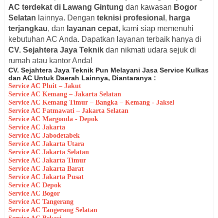
AC terdekat di Lawang Gintung
dan kawasan
Bogor
Selatan
lainnya. Dengan
teknisi profesional
,
harga
terjangkau
, dan
layanan cepat
, kami siap memenuhi
kebutuhan AC Anda. Dapatkan layanan terbaik hanya di
CV. Sejahtera Jaya Teknik
dan nikmati udara sejuk di
rumah atau kantor Anda!
CV. Sejahtera Jaya Teknik Pun Melayani Jasa Service Kulkas
dan AC Untuk Daerah Lainnya, Diantaranya :
Service AC Pluit – Jakut
Service AC Kemang – Jakarta Selatan
Service AC Kemang Timur – Bangka – Kemang - Jaksel
Service AC Fatmawati – Jakarta Selatan
Service AC Margonda - Depok
Service AC Jakarta
Service AC Jabodetabek
Service AC Jakarta Utara
Service AC Jakarta Selatan
Service AC Jakarta Timur
Service AC Jakarta Barat
Service AC Jakarta Pusat
Service AC Depok
Service AC Bogor
Service AC Tangerang
Service AC Tangerang Selatan