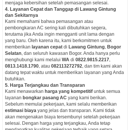
menjaga kebersihan setelah pemasangan selesai.
4.
Layanan Cepat dan Tanggap di Lawang Gintung
dan Sekitarnya
Kami memahami bahwa pemasangan atau
pembongkaran AC sering kali dibutuhkan segera,
terutama jika Anda ingin mengganti unit lama dengan
yang baru. Oleh karena itu, kami berkomitmen untuk
memberikan
layanan cepat
di
Lawang Gintung
,
Bogor
Selatan
, dan seluruh kawasan Bogor. Anda hanya perlu
menghubungi kami melalui
WA
di
0822.9815.2217
,
0813.1418.1790
, atau
082113272792
, dan tim kami akan
datang tepat waktu untuk memberikan layanan yang Anda
butuhkan.
5.
Harga Terjangkau dan Transparan
Kami menawarkan
harga yang kompetitif
untuk semua
layanan
bongkar pasang AC
yang kami berikan.
Sebelum memulai pekerjaan, kami selalu memberikan
estimasi biaya
yang jelas dan transparan. Kami tidak
akan mengenakan biaya tersembunyi setelah pekerjaan
selesai. Dengan harga yang terjangkau, Anda tetap
mendapatkan kualitas pekerjaan terbaik yang setara