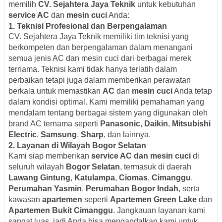
memilih
CV. Sejahtera Jaya Teknik
untuk kebutuhan
service AC
dan
mesin cuci
Anda:
1.
Teknisi Profesional dan Berpengalaman
CV. Sejahtera Jaya Teknik memiliki tim teknisi yang
berkompeten dan berpengalaman dalam menangani
semua jenis AC dan mesin cuci dari berbagai merek
ternama. Teknisi kami tidak hanya terlatih dalam
perbaikan tetapi juga dalam memberikan perawatan
berkala untuk memastikan
AC
dan
mesin cuci
Anda tetap
dalam kondisi optimal. Kami memiliki pemahaman yang
mendalam tentang berbagai sistem yang digunakan oleh
brand AC ternama seperti
Panasonic
,
Daikin
,
Mitsubishi
Electric
,
Samsung
,
Sharp
, dan lainnya.
2.
Layanan di Wilayah Bogor Selatan
Kami siap memberikan
service AC dan mesin cuci
di
seluruh wilayah
Bogor Selatan
, termasuk di daerah
Lawang Gintung
,
Katulampa
,
Ciomas
,
Cimanggu
,
Perumahan Yasmin
,
Perumahan Bogor Indah
, serta
kawasan
apartemen
seperti
Apartemen Green Lake
dan
Apartemen Bukit Cimanggu
. Jangkauan layanan kami
sangat luas, jadi Anda bisa mengandalkan kami untuk