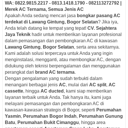
WA: 0822.9815.2217 - 0813.1418.1790 - 082113272792 |
Merek AC Ternama, Semua Jenis AC
Apakah Anda sedang mencari jasa
bongkar pasang AC
terdekat di Lawang Gintung, Bogor Selatan
? Jika iya,
Anda telah datang ke tempat yang tepat!
CV. Sejahtera
Jaya Teknik
hadir untuk memberikan layanan profesional
dalam pemasangan dan pembongkaran AC di kawasan
Lawang Gintung
,
Bogor Selatan
, serta area sekitarnya.
Kami adalah solusi terpercaya untuk Anda yang ingin
menginstalasi, mengganti, atau membongkar AC, dengan
didukung oleh teknisi berpengalaman dan menggunakan
perangkat dari
brand AC ternama
.
Dengan pengalaman yang sudah terbukti dalam
menangani berbagai jenis
AC
, mulai dari
AC split
,
AC
cassette
, hingga
AC ducted
, kami siap memberikan
layanan terbaik untuk Anda. Tak hanya itu, kami juga
melayani pemasangan dan pembongkaran AC di
kawasan-kawasan strategis di Bogor, seperti
Perumahan
Yasmin
,
Perumahan Bogor Indah
,
Perumahan Gunung
Batu
,
Perumahan Bukit Cimanggu
, hingga area