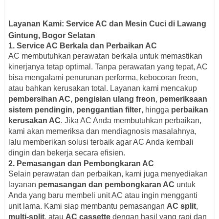
Layanan Kami: Service AC dan Mesin Cuci di Lawang
Gintung, Bogor Selatan
1. Service AC Berkala dan Perbaikan AC
AC membutuhkan perawatan berkala untuk memastikan
kinerjanya tetap optimal. Tanpa perawatan yang tepat, AC
bisa mengalami penurunan performa, kebocoran freon,
atau bahkan kerusakan total. Layanan kami mencakup
pembersihan AC
,
pengisian ulang freon
,
pemeriksaan
sistem pendingin
,
penggantian filter
, hingga
perbaikan
kerusakan AC
. Jika AC Anda membutuhkan perbaikan,
kami akan memeriksa dan mendiagnosis masalahnya,
lalu memberikan solusi terbaik agar AC Anda kembali
dingin dan bekerja secara efisien.
2. Pemasangan dan Pembongkaran AC
Selain perawatan dan perbaikan, kami juga menyediakan
layanan
pemasangan dan pembongkaran AC
untuk
Anda yang baru membeli unit AC atau ingin mengganti
unit lama. Kami siap membantu pemasangan
AC split
,
multi-split
, atau
AC cassette
dengan hasil yang rapi dan