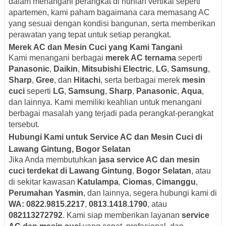
dalam menangani perangkat di hunian vertikal seperti
apartemen, kami paham bagaimana cara memasang AC
yang sesuai dengan kondisi bangunan, serta memberikan
perawatan yang tepat untuk setiap perangkat.
Merek AC dan Mesin Cuci yang Kami Tangani
Kami menangani berbagai
merek AC ternama
seperti
Panasonic
,
Daikin
,
Mitsubishi Electric
,
LG
,
Samsung
,
Sharp
,
Gree
, dan
Hitachi
, serta berbagai merek
mesin
cuci
seperti
LG
,
Samsung
,
Sharp
,
Panasonic
,
Aqua
,
dan lainnya. Kami memiliki keahlian untuk menangani
berbagai masalah yang terjadi pada perangkat-perangkat
tersebut.
Hubungi Kami untuk Service AC dan Mesin Cuci di
Lawang Gintung, Bogor Selatan
Jika Anda membutuhkan
jasa service AC dan mesin
cuci terdekat di Lawang Gintung
,
Bogor Selatan
, atau
di sekitar kawasan
Katulampa
,
Ciomas
,
Cimanggu
,
Perumahan Yasmin
, dan lainnya, segera hubungi kami di
WA: 0822.9815.2217
,
0813.1418.1790
, atau
082113272792
. Kami siap memberikan layanan
service