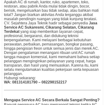
Apakah AC di rumah, kantor, ruko, apartemen, toko,
restoran, atau pabrik Anda mulai tidak dingin, bocor,
berisik, mengeluarkan bau tidak sedap, atau bahkan mati
total? Jangan biarkan aktivitas Anda terganggu akibat
masalah pendingin ruangan yang tidak kunjung teratasi.
CV. Sejahtera Jaya Teknik hadir sebagai penyedia
Jasa
Service AC Sukaresmi, Cikarang Selatan, Cikarang
Terdekat
yang siap memberikan layanan cepat,
profesional, bergaransi, dan didukung teknisi
berpengalaman. Kami melayani berbagai kebutuhan
perawatan, perbaikan, pemasangan, bongkar pasang,
hingga pengisian freon untuk semua jenis dan merek AC.
Dengan pengalaman menangani ribuan unit AC rumah
tangga maupun komersial, kami memahami bahwa setiap
pelanggan menginginkan pelayanan yang cepat, harga
transparan, dan hasil yang memuaskan. Karena itu, kami
selalu mengutamakan kualitas pekerjaan serta kepuasan
pelanggan.
Hubungi sekarang:
WA: 081314181790 – 082298152217
Mengapa Service AC Secara Berkala Sangat Penting?
Banyak pengguna AC baru memanggil teknisi ketika AC