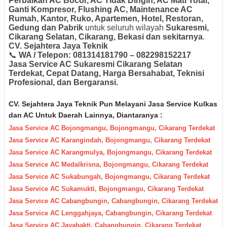
Perbaikan AC Bocor, AC Tidak Dingin, AC Mati Total,
Ganti Kompresor, Flushing AC, Maintenance AC
Rumah, Kantor, Ruko, Apartemen, Hotel, Restoran,
Gedung dan Pabrik
untuk seluruh wilayah
Sukaresmi,
Cikarang Selatan, Cikarang, Bekasi dan sekitarnya
.
CV. Sejahtera Jaya Teknik
📞
WA / Telepon: 081314181790 – 082298152217
Jasa Service AC Sukaresmi Cikarang Selatan
Terdekat, Cepat Datang, Harga Bersahabat, Teknisi
Profesional, dan Bergaransi.
CV. Sejahtera Jaya Teknik Pun M
elayani Jasa Servic
e Kulkas
dan AC Untuk Daerah
Lainnya, Diantaranya :
Jasa Service AC Bojongmangu, Bojongmangu, Cikarang Terdekat
Jasa Service AC Karangindah, Bojongmangu, Cikarang Terdekat
Jasa Service AC Karangmulya, Bojongmangu, Cikarang Terdekat
Jasa Service AC Medalkrisna, Bojongmangu, Cikarang Terdekat
Jasa Service AC Sukabungah, Bojongmangu, Cikarang Terdekat
Jasa Service AC Sukamukti, Bojongmangu, Cikarang Terdekat
Jasa Service AC Cabangbungin, Cabangbungin, Cikarang Terdekat
Jasa Service AC Lenggahjaya, Cabangbungin, Cikarang Terdekat
Jasa Service AC Jayabakti, Cabangbungin, Cikarang Terdekat