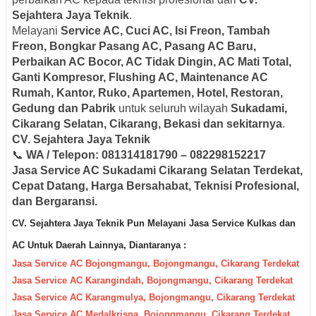
Sejahtera Jaya Teknik
.
Melayani
Service AC, Cuci AC, Isi Freon, Tambah
Freon, Bongkar Pasang AC, Pasang AC Baru,
Perbaikan AC Bocor, AC Tidak Dingin, AC Mati Total,
Ganti Kompresor, Flushing AC, Maintenance AC
Rumah, Kantor, Ruko, Apartemen, Hotel, Restoran,
Gedung dan Pabrik
untuk seluruh wilayah
Sukadami,
Cikarang Selatan, Cikarang, Bekasi dan sekitarnya
.
CV. Sejahtera Jaya Teknik
📞
WA / Telepon: 081314181790 – 082298152217
Jasa Service AC Sukadami Cikarang Selatan Terdekat,
Cepat Datang, Harga Bersahabat, Teknisi Profesional,
dan Bergaransi.
CV. Sejahtera Jaya Teknik Pun M
elayani Jasa Servic
e Kulkas dan
AC Untuk Daerah
Lainnya, Diantaranya :
Jasa Service AC Bojongmangu, Bojongmangu, Cikarang Terdekat
Jasa Service AC Karangindah, Bojongmangu, Cikarang Terdekat
Jasa Service AC Karangmulya, Bojongmangu, Cikarang Terdekat
Jasa Service AC Medalkrisna, Bojongmangu, Cikarang Terdekat