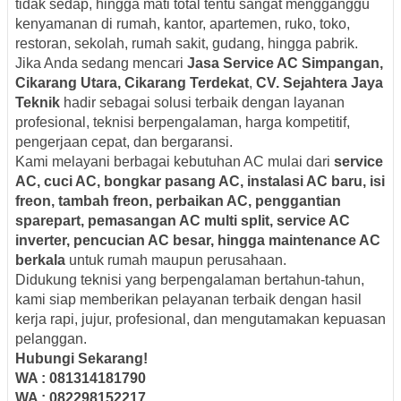
tidak sedap, hingga mati total tentu sangat mengganggu
kenyamanan di rumah, kantor, apartemen, ruko, toko,
restoran, sekolah, rumah sakit, gudang, hingga pabrik.
Jika Anda sedang mencari
Jasa Service AC Simpangan,
Cikarang Utara, Cikarang Terdekat
,
CV. Sejahtera Jaya
Teknik
hadir sebagai solusi terbaik dengan layanan
profesional, teknisi berpengalaman, harga kompetitif,
pengerjaan cepat, dan bergaransi.
Kami melayani berbagai kebutuhan AC mulai dari
service
AC, cuci AC, bongkar pasang AC, instalasi AC baru, isi
freon, tambah freon, perbaikan AC, penggantian
sparepart, pemasangan AC multi split, service AC
inverter, pencucian AC besar, hingga maintenance AC
berkala
untuk rumah maupun perusahaan.
Didukung teknisi yang berpengalaman bertahun-tahun,
kami siap memberikan pelayanan terbaik dengan hasil
kerja rapi, jujur, profesional, dan mengutamakan kepuasan
pelanggan.
Hubungi Sekarang!
WA : 081314181790
WA : 082298152217