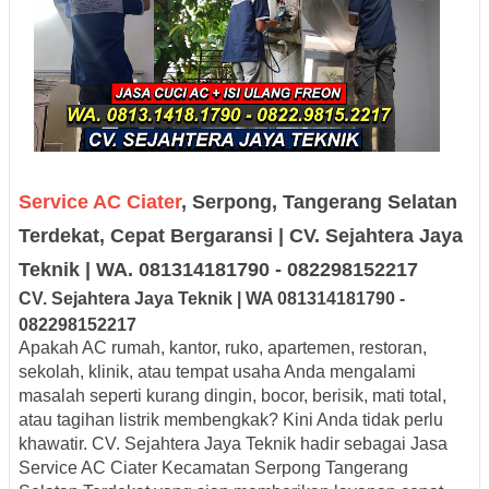
Service AC Ciater
, Serpong, Tangerang Selatan
Terdekat, Cepat Bergaransi | CV. Sejahtera Jaya
Teknik | WA. 081314181790 - 082298152217
CV. Sejah
tera Jaya
Teknik |
W
A
08131
418179
0
-
0
8229
8152217
Apakah AC rumah, kantor, ruko, apartemen, restoran,
sekolah, klinik, atau tempat usaha Anda mengalami
masalah seperti kurang dingin, bocor, berisik, mati total,
atau tagihan listrik membengkak? Kini Anda tidak perlu
khawatir.
CV. Sejahtera Jaya Teknik
hadir sebagai
Jasa
Service AC Ciater Kecamatan Serpong Tangerang