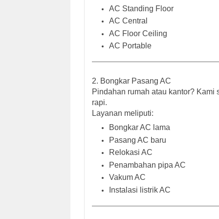
AC Standing Floor
AC Central
AC Floor Ceiling
AC Portable
2. Bongkar Pasang AC
Pindahan rumah atau kantor? Kami
rapi.
Layanan meliputi:
Bongkar AC lama
Pasang AC baru
Relokasi AC
Penambahan pipa AC
Vakum AC
Instalasi listrik AC