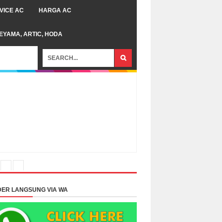
VICE AC
HARGA AC
TEYAMA, ARTIC, HODA
ER LANGSUNG VIA WA