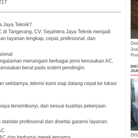
217
a Jaya Teknik?
C di Tangerang, CV. Sejahtera Jaya Teknik menjadi
n layanan lengkap, cepat, profesional, dan
Dis
Jua
sional
Pus
pengalaman menangani berbagai jenis kerusakan AC,
DIS
kerusakan berat pada sistem pendingin.
JUA
n sekitarnya, teknisi kami siap datang cepat ke lokasi
biaya tersembunyi, dan sesuai kualitas pekerjaan.
standar profesional dan disertai garansi layanan.
AC
DI
 AC dan berbagai merek ternama.