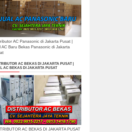
tributor AC Panasonic di Jakarta Pusat |
l AC Baru Bekas Panasonic di Jakarta
at
TRIBUTOR AC BEKAS DI JAKARTA PUSAT |
L AC BEKAS DI JAKARTA PUSAT
STRIBUTOR AC BEKAS DI JAKARTA PUSAT