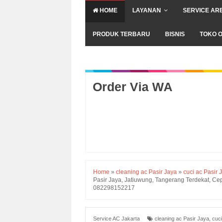
HOME
LAYANAN
SERVICE AR
PRODUK TERBARU
BISNIS
TOKO O
Order Via WA
Home
»
cleaning ac Pasir Jaya
»
cuci ac Pasir 
Pasir Jaya, Jatiuwung, Tangerang Terdekat, Ce
082298152217
Service AC Jakarta
cleaning ac Pasir Jaya
,
cuci