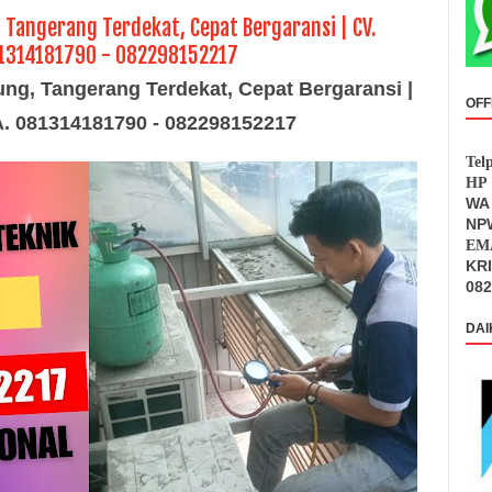
, Tangerang Terdekat, Cepat Bergaransi | CV.
81314181790 - 082298152217
ng, Tangerang Terdekat, Cepat Bergaransi |
OFF
WA. 081314181790 - 082298152217
Tel
HP 
WA 
NPW
EMA
KR
082
DAI