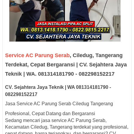
Service AC Parung Serab
, Ciledug, Tangerang
Terdekat, Cepat Bergaransi | CV. Sejahtera Jaya
Teknik | WA. 081314181790 - 082298152217
CV. Sejah
tera Jaya
Teknik |
W
A
08131
418179
0
-
0
8229
8152217
Jasa Service AC Parung Serab Ciledug Tangerang
Profesional, Cepat Datang dan Bergaransi
Sedang mencari jasa service AC Parung Serab,
Kecamatan Ciledug, Tangerang terdekat yang profesional,
cepat datang, harga terjangkau, dan bergaransi? CV.