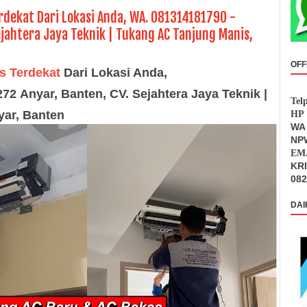
rdekat Dari Lokasi Anda, WA. 081314181790 -
jahtera Jaya Teknik | Tukang AC Tanjung Manis,
OFF
s Terdekat
Dari Lokasi Anda,
7272
Anyar
, Banten,
CV. Sejahtera Jaya Tek
nik |
Tel
yar
, Banten
HP 
WA 
NPW
EMA
KR
082
DAI