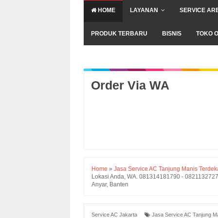
HOME
LAYANAN
SERVICE AR
PRODUK TERBARU
BISNIS
TOKO O
Order Via WA
Home
»
Jasa Service AC Tanjung Manis Terdeka
Lokasi Anda, WA. 081314181790 - 08211327272 
Anyar, Banten
Service AC Jakarta
Jasa Service AC Tanjung Ma