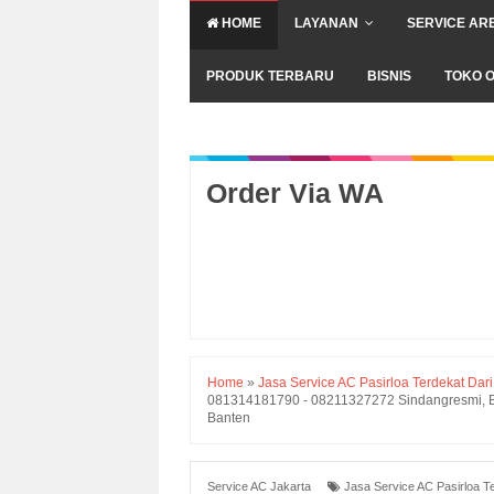
HOME
LAYANAN
SERVICE AR
PRODUK TERBARU
BISNIS
TOKO O
Order Via WA
Home
»
Jasa Service AC Pasirloa Terdekat Dar
081314181790 - 08211327272 Sindangresmi, Ban
Banten
Service AC Jakarta
Jasa Service AC Pasirloa T