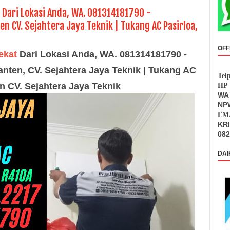
t Dari Lokasi Anda, WA. 081314181790 -
 CV. Sejahtera Jaya Teknik | Tukang AC Pasirloa,
OFF
ekat
Dari Lokasi Anda, WA.
081314181790 -
anten,
CV. Sejahtera Jaya Tek
nik | Tukang AC
Tel
en
CV.
Sejah
tera
Jaya Teknik
HP 
WA 
NPW
EMA
KR
082
DAI