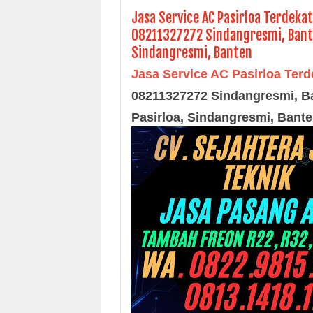
Jasa Service AC Pasirloa Terdeka
08211327272 Sindangresmi, Banten
Sindangresmi, Banten
Jasa Service AC
Pasirloa Terd
08211327272
Sindangresmi
, B
Pasirloa,
Sindangresmi
, Bant