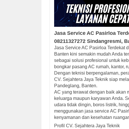
Jasa Service AC
Pasirloa
Terd
08211327272
Sindangresmi
, B
Jasa Service AC Pasirloa Terdekat
Banten kini semakin mudah Anda te
sebagai solusi profesional untuk k
bongkar pasang AC rumah, kantor, ru
Dengan teknisi berpengalaman, pera
CV. Sejahtera Jaya Teknik siap mela
Pandeglang, Banten.
AC yang terawat dengan baik akan m
keluarga maupun karyawan Anda. Se
udara tidak dingin, boros listrik, hi
menggunakan jasa service AC Pasirl
kenyamanan dan kesehatan ruanga
Profil CV. Sejahtera Jaya Teknik