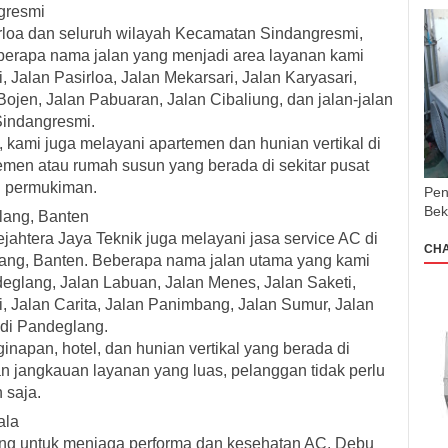
gresmi
rloa dan seluruh wilayah Kecamatan Sindangresmi,
erapa nama jalan yang menjadi area layanan kami
 Jalan Pasirloa, Jalan Mekarsari, Jalan Karyasari,
Bojen, Jalan Pabuaran, Jalan Cibaliung, dan jalan-jalan
Sindangresmi.
kami juga melayani apartemen dan hunian vertikal di
emen atau rumah susun yang berada di sekitar pusat
 permukiman.
Pen
Bek
lang, Banten
jahtera Jaya Teknik juga melayani jasa service AC di
CH
ang, Banten. Beberapa nama jalan utama yang kami
eglang, Jalan Labuan, Jalan Menes, Jalan Saketi,
 Jalan Carita, Jalan Panimbang, Jalan Sumur, Jalan
 di Pandeglang.
napan, hotel, dan hunian vertikal yang berada di
 jangkauan layanan yang luas, pelanggan tidak perlu
 saja.
ala
ting untuk menjaga performa dan kesehatan AC. Debu