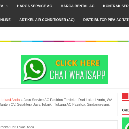
EA
HARGA SERVICE AC
HARGA RENTAL AC
KONTRAK SER
NLINE
ARTIKEL AIR CONDITIONER (AC)
DISTRIBUTOR PIPA AC TA
i Lokasi Anda
»
Jasa Service AC Pasirloa Terdekat Dari Lokasi Anda, WA.
ten CV. Sejahtera Jaya Teknik | Tukang AC Pasirloa, Sindangresmi,
ORD
erdekat Dari Lokasi Anda