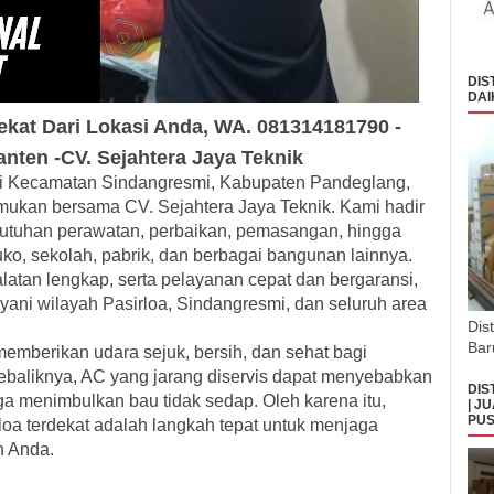
DIS
DAI
ekat
Dari Lokasi Anda, WA. 081314181790 -
anten -
CV.
Sejahtera
Jaya Teknik
 di Kecamatan Sindangresmi, Kabupaten Pandeglang,
mukan bersama CV. Sejahtera Jaya Teknik. Kami hadir
ebutuhan perawatan, perbaikan, pemasangan, hingga
ko, sekolah, pabrik, dan berbagai bangunan lainnya.
latan lengkap, serta pelayanan cepat dan bergaransi,
yani wilayah Pasirloa, Sindangresmi, dan seluruh area
Dis
Bar
emberikan udara sejuk, bersih, dan sehat bagi
baliknya, AC yang jarang diservis dapat menyebabkan
DIS
ngga menimbulkan bau tidak sedap. Oleh karena itu,
| J
PUS
oa terdekat adalah langkah tepat untuk menjaga
n Anda.