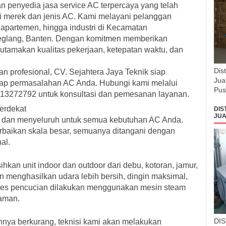
n penyedia jasa service AC terpercaya yang telah
 merek dan jenis AC. Kami melayani pelanggan
 apartemen, hingga industri di Kecamatan
glang, Banten. Dengan komitmen memberikan
utamakan kualitas pekerjaan, ketepatan waktu, dan
Dis
dan profesional, CV. Sejahtera Jaya Teknik siap
Jua
tiap permasalahan AC Anda. Hubungi kami melalui
Pus
3272792 untuk konsultasi dan pemesanan layanan.
erdekat
DIS
JUA
 dan menyeluruh untuk semua kebutuhan AC Anda.
erbaikan skala besar, semuanya ditangani dengan
al.
kan unit indoor dan outdoor dari debu, kotoran, jamur,
an menghasilkan udara lebih bersih, dingin maksimal,
oses pencucian dilakukan menggunakan mesin steam
 aman.
DI
innya berkurang, teknisi kami akan melakukan