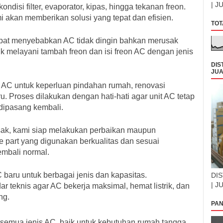
| J
ndisi filter, evaporator, kipas, hingga tekanan freon.
 akan memberikan solusi yang tepat dan efisien.
TOT
apat menyebabkan AC tidak dingin bahkan merusak
k melayani tambah freon dan isi freon AC dengan jenis
DIS
JUA
 AC untuk keperluan pindahan rumah, renovasi
 Proses dilakukan dengan hati-hati agar unit AC tetap
 dipasang kembali.
sak, kami siap melakukan perbaikan maupun
e part yang digunakan berkualitas dan sesuai
embali normal.
aru untuk berbagai jenis dan kapasitas.
DIS
| J
 teknis agar AC bekerja maksimal, hemat listrik, dan
ng.
PAN
 semua jenis AC, baik untuk kebutuhan rumah tangga