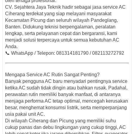
oleh tenaga profesional.
CV. Sejahtera Jaya Teknik
hadir sebagai
jasa service AC
Ciherang terdekat
yang siap melayani masyarakat
Kecamatan Picung dan seluruh wilayah Pandeglang,
Banten. Didukung teknisi berpengalaman, peralatan
lengkap, serta pelayanan cepat dan bergaransi, kami
menjadi solusi terpercaya untuk semua kebutuhan AC
Anda.
📞
WhatsApp / Telepon:
081314181790 / 082113272792
Mengapa Service AC Rutin Sangat Penting?
Banyak pengguna AC baru menyadari pentingnya service
ketika AC sudah tidak dingin atau bahkan rusak. Padahal,
perawatan rutin memiliki banyak manfaat, di antaranya
menjaga performa AC tetap optimal, mencegah kerusakan
besar, menghemat konsumsi listrik, serta memperpanjang
usia pakai unit AC.
Di wilayah Ciherang dan Picung yang memiliki suhu
cukup panas dan debu lingkungan yang cukup tinggi, AC
lebih cepat kotor jika jarang dibersihkan. Filter, evaporator,