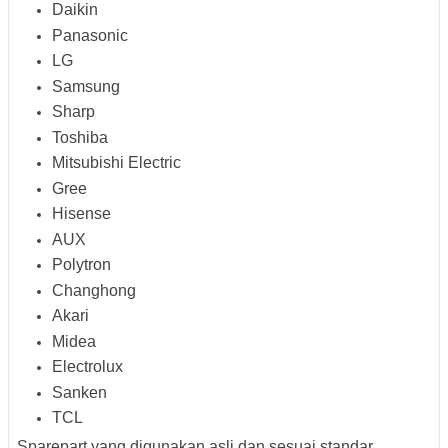
Daikin
Panasonic
LG
Samsung
Sharp
Toshiba
Mitsubishi Electric
Gree
Hisense
AUX
Polytron
Changhong
Akari
Midea
Electrolux
Sanken
TCL
Sparepart yang digunakan asli dan sesuai standar