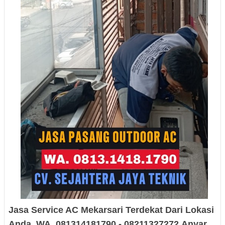
Jasa Service AC
Mekarsari
Terdekat
Dari Lokasi
Anda, WA. 081314181790 - 08211327272
Anyar
,