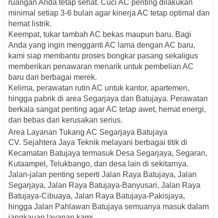
ruangan Anda tetap sehat. Cuci AC penting dilakukan
minimal setiap 3-6 bulan agar kinerja AC tetap optimal dan
hemat listrik.
Keempat,
tukar tambah AC bekas maupun baru
. Bagi
Anda yang ingin mengganti AC lama dengan AC baru,
kami siap membantu proses bongkar pasang sekaligus
memberikan penawaran menarik untuk pembelian AC
baru dari berbagai merek.
Kelima,
perawatan rutin AC
untuk kantor, apartemen,
hingga pabrik di area Segarjaya dan Batujaya. Perawatan
berkala sangat penting agar AC tetap awet, hemat energi,
dan bebas dari kerusakan serius.
Area Layanan Tukang AC Segarjaya Batujaya
CV. Sejahtera Jaya Teknik melayani berbagai titik di
Kecamatan Batujaya termasuk Desa Segarjaya, Segaran,
Kutaampel, Telukbango, dan desa lain di sekitarnya.
Jalan-jalan penting seperti
Jalan Raya Batujaya, Jalan
Segarjaya, Jalan Raya Batujaya-Banyusari, Jalan Raya
Batujaya-Cibuaya, Jalan Raya Batujaya-Pakisjaya
,
hingga
Jalan Pahlawan Batujaya
semuanya masuk dalam
jangkauan layanan kami.