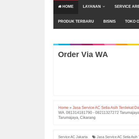
HOME
LAYANAN
SERVICE AR
PRODUK TERBARU
BISNIS
TOKO O
Order Via WA
Home
»
Jasa Service AC Setia Asih Terdekat Da
WA. 081314181790 - 08211327272 Tarumajaya, C
Tarumajaya, Cikarang
Service AC Jakarta
Jasa Service AC Setia Asih