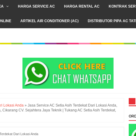
EA
HARGA SERVICE AC
HARGA RENTAL AC
KONTRAK SER
NLINE
ARTIKEL AIR CONDITIONER (AC)
DISTRIBUTOR PIPA AC TA
ri Lokasi Anda
»
Jasa Service AC Setia Asih Terdekat Dari Lokasi Anda,
ikarang CV. Sejahtera Jaya Teknik | Tukang AC Setia Asih Terdekat,
ORD
 Terdekat Dari Lokasi Anda