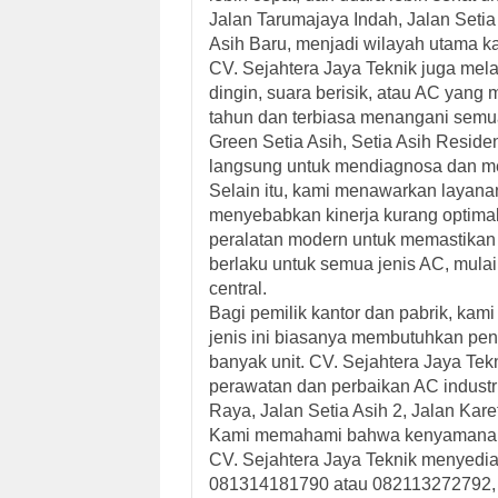
Jalan Tarumajaya Indah, Jalan Setia
Asih Baru, menjadi wilayah utama k
CV. Sejahtera Jaya Teknik juga mel
dingin, suara berisik, atau AC yang 
tahun dan terbiasa menangani semua
Green Setia Asih, Setia Asih Resid
langsung untuk mendiagnosa dan me
Selain itu, kami menawarkan
layana
menyebabkan kinerja kurang optimal 
peralatan modern untuk memastikan p
berlaku untuk semua jenis AC, mulai 
central.
Bagi pemilik kantor dan pabrik, ka
jenis ini biasanya membutuhkan pen
banyak unit. CV. Sejahtera Jaya Tek
perawatan dan perbaikan AC industr
Raya, Jalan Setia Asih 2, Jalan Kare
Kami memahami bahwa kenyamanan pe
CV. Sejahtera Jaya Teknik menyedi
081314181790 atau 082113272792, te