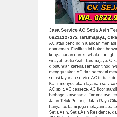
Jasa Service AC
Setia Asih
Te
08211327272
Tarumajaya, Cika
AC atau pendingin ruangan menjadi 
apartemen. Fasilitas ini bukan hany
kenyamanan dan kesehatan penghuni 
wilayah Setia Asih, Tarumajaya, Cik
dibutuhkan karena semakin tingginy
menggunakan AC dari berbagai merek
solusi layanan service AC terbaik d
Kami menyediakan layanan
service 
AC split, AC cassette, AC floor sta
berbagai kawasan di Tarumajaya, te
Jalan Teluk Pucung, Jalan Raya Cika
hanya itu, kami juga melayani aparte
Setia Asih, Setia Asih Residence, d