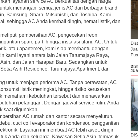
irkan
layanan service AC berkualitas
dengan harga
tih untuk menangani semua jenis AC dari berbagai brand
in, Samsung, Sharp, Mitsubishi, dan Toshiba. Kami
l, sehingga AC Anda kembali dingin, hemat listrik, dan
meliputi pembersihan AC, pengecekan freon,
gantian spare part, hingga instalasi ulang AC. Untuk
Dis
brik, atau apartemen, kami siap membantu dengan
Jua
Pus
in kami layani antara lain Jalan Tarumajaya Raya,
ia Asih, dan Jalan Harapan Baru. Sedangkan untuk
DIS
Setia Asih Residence, Tarumajaya Apartment, dan
JUA
ting untuk menjaga performa AC. Tanpa perawatan, AC
onsumsi listrik meningkat, hingga risiko kerusakan
nik memahami kebutuhan tersebut dan menawarkan
butuhan pelanggan. Dengan jadwal service rutin, Anda
ak saat digunakan.
mbersihan AC rumah dan kantor
secara menyeluruh.
bu, cuci coil evaporator dan kondensor, penggantian
lektronik. Layanan ini membuat AC lebih awet, dingin
DI
untuk Anda dan keluarga. Kawasan Setia Asih, termasuk