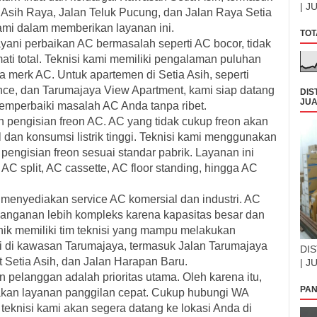
| J
 Asih Raya, Jalan Teluk Pucung, dan Jalan Raya Setia
ami dalam memberikan layanan ini.
TOT
ayani
perbaikan AC bermasalah
seperti AC bocor, tidak
mati total. Teknisi kami memiliki pengalaman puluhan
 merk AC. Untuk apartemen di Setia Asih, seperti
ence, dan Tarumajaya View Apartment, kami siap datang
DIS
JUA
mperbaiki masalah AC Anda tanpa ribet.
n pengisian freon AC
. AC yang tidak cukup freon akan
dan konsumsi listrik tinggi. Teknisi kami menggunakan
engisian freon sesuai standar pabrik. Layanan ini
AC split, AC cassette, AC floor standing, hingga AC
mi menyediakan
service AC komersial dan industri
. AC
anganan lebih kompleks karena kapasitas besar dan
nik memiliki tim teknisi yang mampu melakukan
i di kawasan Tarumajaya, termasuk Jalan Tarumajaya
DIS
t Setia Asih, dan Jalan Harapan Baru.
| J
langgan adalah prioritas utama. Oleh karena itu,
PAN
akan
layanan panggilan cepat
. Cukup hubungi WA
knisi kami akan segera datang ke lokasi Anda di