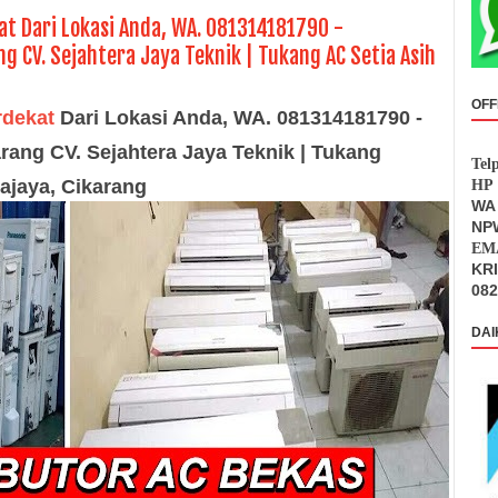
kat Dari Lokasi Anda, WA. 081314181790 -
 CV. Sejahtera Jaya Teknik | Tukang AC Setia Asih
OFF
erdekat
Dari Lokasi Anda, WA. 081314181790 -
arang
CV. Sejahtera Jaya Teknik | Tukang
Tel
ajaya, Cikarang
HP 
WA 
NPW
EMA
KR
082
DAI