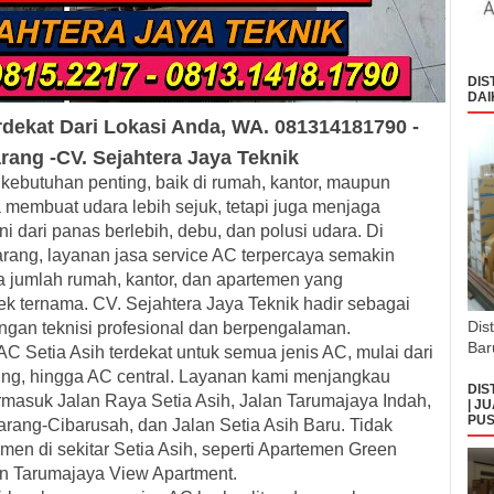
DIS
DAI
rdekat
Dari Lokasi Anda, WA. 081314181790 -
rang -
CV.
Sejahtera Jaya Teknik
kebutuhan penting, baik di rumah, kantor, maupun
a membuat udara lebih sejuk, tetapi juga menjaga
dari panas berlebih, debu, dan polusi udara. Di
arang, layanan jasa service AC terpercaya semakin
a jumlah rumah, kantor, dan apartemen yang
 ternama. CV. Sejahtera Jaya Teknik hadir sebagai
Dis
engan teknisi profesional dan berpengalaman.
Bar
AC Setia Asih terdekat
untuk semua jenis AC, mulai dari
nding, hingga AC central. Layanan kami menjangkau
DIS
rmasuk Jalan Raya Setia Asih, Jalan Tarumajaya Indah,
| J
PUS
rang-Cibarusah, dan Jalan Setia Asih Baru. Tidak
men di sekitar Setia Asih, seperti Apartemen Green
an Tarumajaya View Apartment.