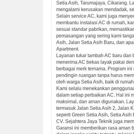
Setia Asih, Tarumajaya, Cikarang. La
mengalami kerusakan mendadak, sehi
Selain service AC, kami juga meny
membantu instalasi AC di rumah, ka
sesuai standar pabrikan, memastika
pemasangan yang sering kami tangan
Asih, Jalan Setia Asih Baru, dan ap
Apartment.
Layanan
tukar tambah AC baru dan 
menerima AC bekas layak pakai den
berbagai merk ternama. Program in
pendingin ruangan tanpa harus memb
oleh warga Setia Asih, baik di ruma
Kami selalu menekankan penggun
dalam setiap perbaikan AC. Hal ini 
maksimal, dan aman digunakan. Lay
termasuk Jalan Setia Asih 2, Jalan K
seperti Green Setia Asih, Setia Asi
CV. Sejahtera Jaya Teknik juga me
Garansi ini memberikan rasa aman b