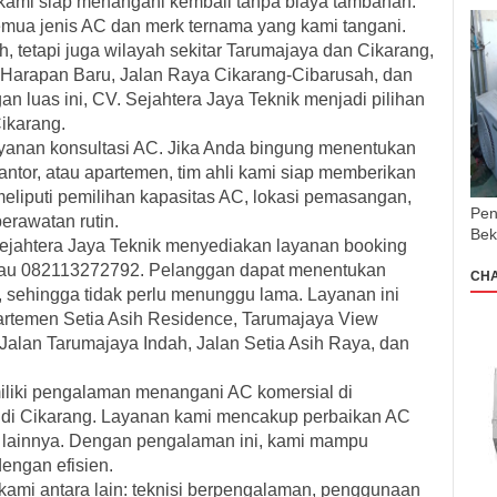
i kami siap menangani kembali tanpa biaya tambahan.
semua jenis AC dan merk ternama yang kami tangani.
h, tetapi juga wilayah sekitar Tarumajaya dan Cikarang,
 Harapan Baru, Jalan Raya Cikarang-Cibarusah, dan
an luas ini, CV. Sejahtera Jaya Teknik menjadi pilihan
Cikarang
.
yanan konsultasi AC
. Jika Anda bingung menentukan
antor, atau apartemen, tim ahli kami siap memberikan
 meliputi pemilihan kapasitas AC, lokasi pemasangan,
Pen
perawatan rutin.
Bek
ejahtera Jaya Teknik menyediakan
layanan booking
au 082113272792. Pelanggan dapat menentukan
CH
, sehingga tidak perlu menunggu lama. Layanan ini
rtemen Setia Asih Residence, Tarumajaya View
alan Tarumajaya Indah, Jalan Setia Asih Raya, dan
iliki pengalaman menangani AC komersial di
n di Cikarang. Layanan kami mencakup perbaikan AC
AC lainnya. Dengan pengalaman ini, kami mampu
engan efisien.
mi antara lain: teknisi berpengalaman, penggunaan