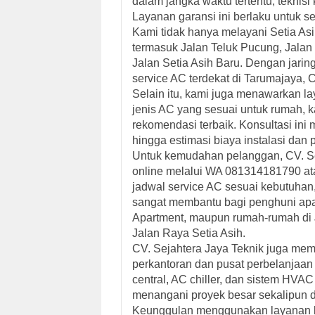
dalam jangka waktu tertentu, teknis
Layanan garansi ini berlaku untuk 
Kami tidak hanya melayani Setia Asi
termasuk Jalan Teluk Pucung, Jalan
Jalan Setia Asih Baru. Dengan jaring
service AC terdekat di Tarumajaya, 
Selain itu, kami juga menawarkan
la
jenis AC yang sesuai untuk rumah, k
rekomendasi terbaik. Konsultasi ini
hingga estimasi biaya instalasi dan 
Untuk kemudahan pelanggan, CV. S
online
melalui WA 081314181790 at
jadwal service AC sesuai kebutuhan
sangat membantu bagi penghuni apa
Apartment, maupun rumah-rumah di J
Jalan Raya Setia Asih.
CV. Sejahtera Jaya Teknik juga mem
perkantoran dan pusat perbelanjaa
central, AC chiller, dan sistem HV
menangani proyek besar sekalipun d
Keunggulan menggunakan layanan ka