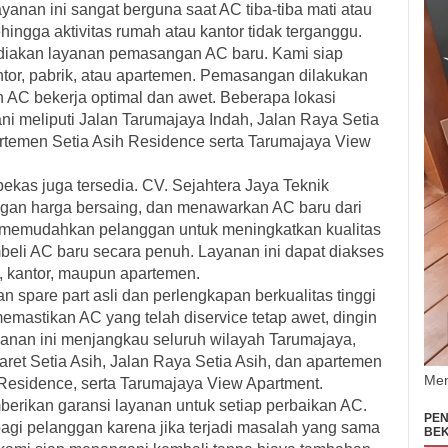
yanan ini sangat berguna saat AC tiba-tiba mati atau
ngga aktivitas rumah atau kantor tidak terganggu.
ediakan
layanan pemasangan AC baru
. Kami siap
ntor, pabrik, atau apartemen. Pemasangan dilakukan
n AC bekerja optimal dan awet. Beberapa lokasi
i meliputi Jalan Tarumajaya Indah, Jalan Raya Setia
artemen Setia Asih Residence serta Tarumajaya View
bekas
juga tersedia. CV. Sejahtera Jaya Teknik
gan harga bersaing, dan menawarkan AC baru dari
i memudahkan pelanggan untuk meningkatkan kualitas
eli AC baru secara penuh. Layanan ini dapat diakses
h, kantor, maupun apartemen.
aan
spare part asli
dan perlengkapan berkualitas tinggi
memastikan AC yang telah diservice tetap awet, dingin
anan ini menjangkau seluruh wilayah Tarumajaya,
aret Setia Asih, Jalan Raya Setia Asih, dan apartemen
Men
h Residence, serta Tarumajaya View Apartment.
mberikan
garansi layanan
untuk setiap perbaikan AC.
PEN
agi pelanggan karena jika terjadi masalah yang sama
BEK