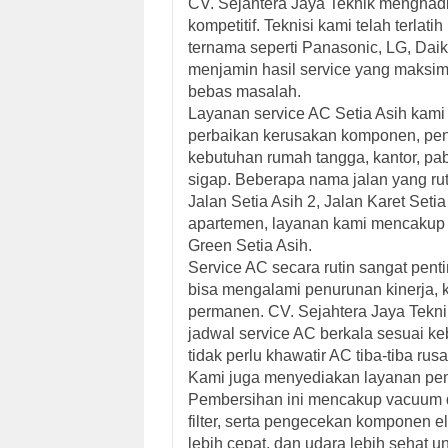
CV. Sejahtera Jaya Teknik menghad
kompetitif. Teknisi kami telah terla
ternama seperti Panasonic, LG, Daik
menjamin hasil service yang maksima
bebas masalah.
Layanan
service AC Setia Asih
kami 
perbaikan kerusakan komponen, peng
kebutuhan rumah tangga, kantor, pa
sigap. Beberapa nama jalan yang rut
Jalan Setia Asih 2, Jalan Karet Set
apartemen, layanan kami mencakup 
Green Setia Asih.
Service AC secara rutin sangat pen
bisa mengalami penurunan kinerja, k
permanen. CV. Sejahtera Jaya Tek
jadwal service AC berkala
sesuai ke
tidak perlu khawatir AC tiba-tiba rus
Kami juga menyediakan layanan
pe
Pembersihan ini mencakup vacuum de
filter, serta pengecekan komponen e
lebih cepat, dan udara lebih sehat 