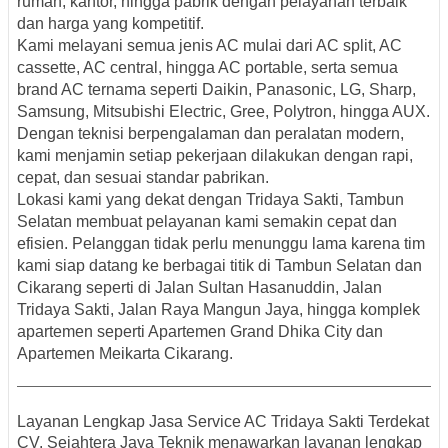
rumah, kantor, hingga pabrik dengan pelayanan terbaik
dan harga yang kompetitif.
Kami melayani semua
jenis AC
mulai dari AC split, AC
cassette, AC central, hingga AC portable, serta semua
brand AC ternama
seperti Daikin, Panasonic, LG, Sharp,
Samsung, Mitsubishi Electric, Gree, Polytron, hingga AUX.
Dengan teknisi berpengalaman dan peralatan modern,
kami menjamin setiap pekerjaan dilakukan dengan rapi,
cepat, dan sesuai standar pabrikan.
Lokasi kami yang dekat dengan
Tridaya Sakti, Tambun
Selatan
membuat pelayanan kami semakin cepat dan
efisien. Pelanggan tidak perlu menunggu lama karena tim
kami siap datang ke berbagai titik di
Tambun Selatan
dan
Cikarang
seperti di Jalan Sultan Hasanuddin, Jalan
Tridaya Sakti, Jalan Raya Mangun Jaya, hingga komplek
apartemen seperti
Apartemen Grand Dhika City
dan
Apartemen Meikarta Cikarang
.
Layanan Lengkap Jasa Service AC Tridaya Sakti Terdekat
CV. Sejahtera Jaya Teknik menawarkan layanan lengkap