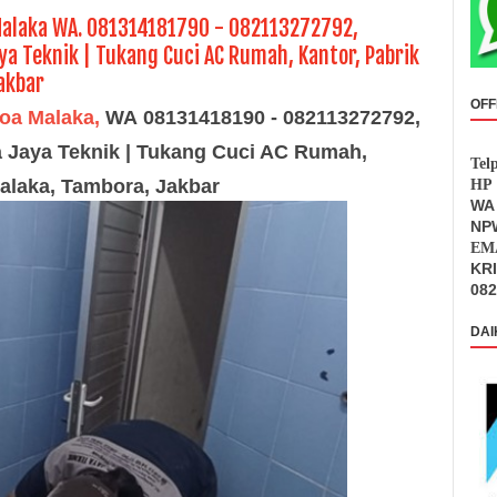
Malaka WA. 081314181790 - 082113272792,
ya Teknik | Tukang Cuci AC Rumah, Kantor, Pabrik
akbar
OFF
oa Malaka,
WA
08131418190
- 082113272792,
a Jaya Teknik | Tukang Cuci AC Rumah,
Tel
Malaka
, Tambora, Jakbar
HP 
WA 
NPW
EMA
KR
082
DAI