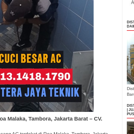
DIS
DAI
Dis
Bar
DIS
| J
PUS
oa Malaka, Tambora, Jaka
rta Barat – CV.