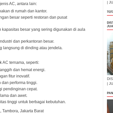
| J
nis AC, antara lain:
akan di rumah dan kantor.
TOT
gan besar seperti restoran dan pusat
DIS
JUA
 kapasitas besar yang sering digunakan di aula
ndustri dan perkantoran besar.
langsung di dinding atau jendela.
 AC ternama, seperti:
anggih dan hemat energi.
n fitur inovatif.
DIS
dan performa tinggi.
| J
i pendinginan cepat.
PAN
 lama dan awet.
litas tinggi untuk berbagai kebutuhan.
 Tambora, Jakarta Barat