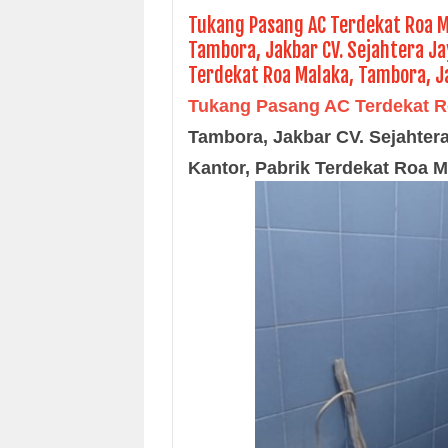
Tukang Pasang AC Terdekat Roa 
Tambora, Jakbar CV. Sejahtera Ja
Terdekat Roa Malaka, Tambora, J
Tukang Pasang AC Terdekat R
Tambora, Jakbar CV. Sejahter
Kantor, Pabrik Terdekat Roa 