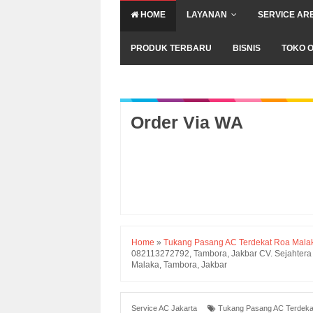
HOME
LAYANAN
SERVICE AR
PRODUK TERBARU
BISNIS
TOKO O
Order Via WA
Home
»
Tukang Pasang AC Terdekat Roa Mala
082113272792, Tambora, Jakbar CV. Sejahtera 
Malaka, Tambora, Jakbar
Service AC Jakarta
Tukang Pasang AC Terdeka