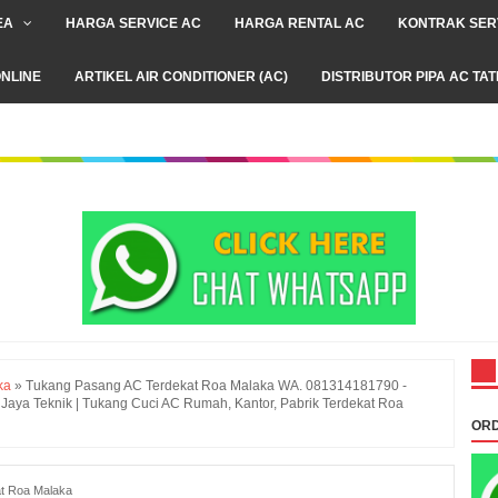
EA
HARGA SERVICE AC
HARGA RENTAL AC
KONTRAK SER
NLINE
ARTIKEL AIR CONDITIONER (AC)
DISTRIBUTOR PIPA AC TA
ka
»
Tukang Pasang AC Terdekat Roa Malaka WA. 081314181790 -
Jaya Teknik | Tukang Cuci AC Rumah, Kantor, Pabrik Terdekat Roa
ORD
t Roa Malaka