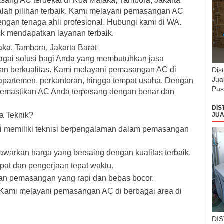
sang AC terdekat di Roa Malaka, Tambora, Jakarta
dalah pilihan terbaik. Kami melayani pemasangan AC
ngan tenaga ahli profesional. Hubungi kami di WA.
 mendapatkan layanan terbaik.
ka, Tambora, Jakarta Barat
bagai solusi bagi Anda yang membutuhkan jasa
an berkualitas. Kami melayani pemasangan AC di
Dis
Jua
, apartemen, perkantoran, hingga tempat usaha. Dengan
Pus
memastikan AC Anda terpasang dengan benar dan
DIS
a Teknik?
JUA
i memiliki teknisi berpengalaman dalam pemasangan
warkan harga yang bersaing dengan kualitas terbaik.
at dan pengerjaan tepat waktu.
n pemasangan yang rapi dan bebas bocor.
 Kami melayani pemasangan AC di berbagai area di
DI