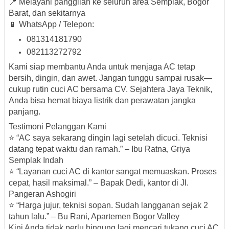
📍 Melayani panggilan ke seluruh area Semplak, Bogor
Barat, dan sekitarnya
📱 WhatsApp / Telepon:
081314181790
082113272792
Kami siap membantu Anda untuk menjaga AC tetap
bersih, dingin, dan awet. Jangan tunggu sampai rusak—
cukup rutin cuci AC bersama
CV. Sejahtera Jaya Teknik
,
Anda bisa hemat biaya listrik dan perawatan jangka
panjang.
Testimoni Pelanggan Kami
⭐ “AC saya sekarang dingin lagi setelah dicuci. Teknisi
datang tepat waktu dan ramah.” – Ibu Ratna, Griya
Semplak Indah
⭐ “Layanan cuci AC di kantor sangat memuaskan. Proses
cepat, hasil maksimal.” – Bapak Dedi, kantor di Jl.
Pangeran Ashogiri
⭐ “Harga jujur, teknisi sopan. Sudah langganan sejak 2
tahun lalu.” – Bu Rani, Apartemen Bogor Valley
Kini Anda tidak perlu bingung lagi mencari
tukang cuci AC