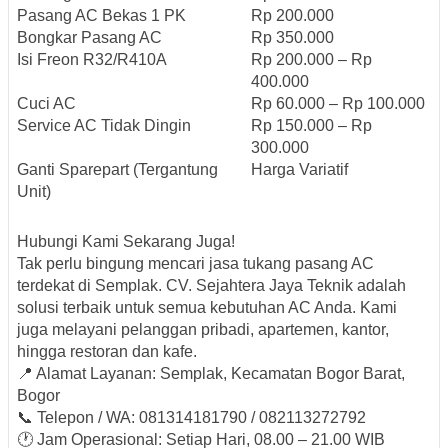
Pasang AC Bekas 1 PK
Rp 200.000
Bongkar Pasang AC
Rp 350.000
Isi Freon R32/R410A
Rp 200.000 – Rp
400.000
Cuci AC
Rp 60.000 – Rp 100.000
Service AC Tidak Dingin
Rp 150.000 – Rp
300.000
Ganti Sparepart (Tergantung
Harga Variatif
Unit)
Hubungi Kami Sekarang Juga!
Tak perlu bingung mencari jasa
tukang pasang AC
terdekat di Semplak
. CV. Sejahtera Jaya Teknik adalah
solusi terbaik untuk semua kebutuhan AC Anda. Kami
juga melayani pelanggan pribadi, apartemen, kantor,
hingga restoran dan kafe.
📍
Alamat Layanan:
Semplak, Kecamatan Bogor Barat,
Bogor
📞
Telepon / WA:
081314181790 / 082113272792
🕐
Jam Operasional:
Setiap Hari, 08.00 – 21.00 WIB