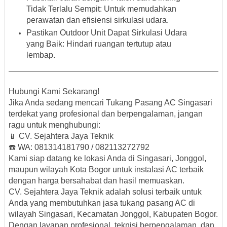
Tidak Terlalu Sempit
: Untuk memudahkan
perawatan dan efisiensi sirkulasi udara.
Pastikan Outdoor Unit Dapat Sirkulasi Udara
yang Baik
: Hindari ruangan tertutup atau
lembap.
Hubungi Kami Sekarang!
Jika Anda sedang mencari
Tukang Pasang AC Singasari
terdekat
yang profesional dan berpengalaman, jangan
ragu untuk menghubungi:
📱
CV. Sejahtera Jaya Teknik
☎️
WA: 081314181790 / 082113272792
Kami siap datang ke lokasi Anda di
Singasari, Jonggol,
maupun wilayah Kota Bogor
untuk instalasi AC terbaik
dengan harga bersahabat dan hasil memuaskan.
CV. Sejahtera Jaya Teknik adalah solusi terbaik untuk
Anda yang membutuhkan jasa tukang pasang AC di
wilayah
Singasari, Kecamatan Jonggol, Kabupaten Bogor
.
Dengan layanan profesional, teknisi berpengalaman, dan