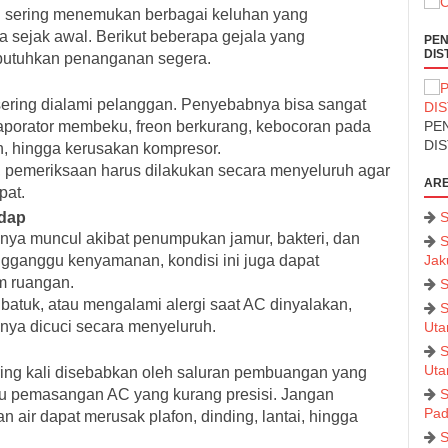
mi sering menemukan berbagai keluhan yang
sejak awal. Berikut beberapa gejala yang
PEN
DIS
utuhkan penanganan segera.
sering dialami pelanggan. Penyebabnya bisa sangat
 evaporator membeku, freon berkurang, kebocoran pada
PEN
DI
h, hingga kerusakan kompresor.
pemeriksaan harus dilakukan secara menyeluruh agar
ARE
pat.
edap
S
nya muncul akibat penumpukan jamur, bakteri, dan
S
ngganggu kenyamanan, kondisi ini juga dapat
Jak
m ruangan.
S
 batuk, atau mengalami alergi saat AC dinyalakan,
S
ya dicuci secara menyeluruh.
Uta
S
Uta
ering kali disebabkan oleh saluran pembuangan yang
au pemasangan AC yang kurang presisi. Jangan
S
Pad
air dapat merusak plafon, dinding, lantai, hingga
S