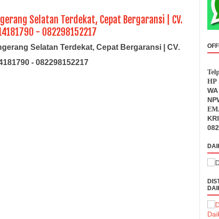
gerang Selatan Terdekat, Cepat Bergaransi | CV.
314181790 - 082298152217
OFF
ngerang Selatan Terdekat, Cepat Bergaransi | CV.
14181790 - 082298152217
Tel
HP 
WA 
NPW
EMA
KR
082
DAI
DIS
DAI