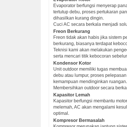
Evaporator berfungsi menyerap pana
tertutup debu, proses pertukaran p
dihasilkan kurang dingin.
Cuci AC secara berkala menjadi solu
Freon Berkurang
Freon tidak akan habis jika sistem p
berkurang, biasanya terdapat keboco
Teknisi kami akan melakukan penge
serta mencari titik kebocoran sebel
Kondensor Kotor
Unit outdoor memiliki tugas membua
debu atau lumpur, proses pelepasa
kemampuan mendinginkan ruangan.
Membersihkan outdoor secara berka
Kapasitor Lemah
Kapasitor berfungsi membantu motor 
melemah, AC akan mengalami kesuli
optimal.
Kompresor Bermasalah
Kompresor merupakan jantung siste