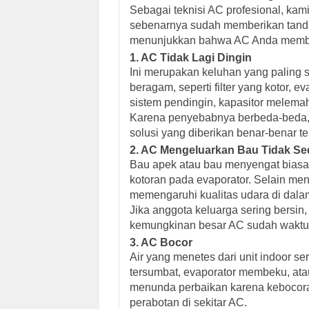
Sebagai teknisi AC profesional, ka
sebenarnya sudah memberikan tanda 
menunjukkan bahwa AC Anda memb
1. AC Tidak Lagi Dingin
Ini merupakan keluhan yang paling 
beragam, seperti filter yang kotor,
sistem pendingin, kapasitor melema
Karena penyebabnya berbeda-beda, 
solusi yang diberikan benar-benar te
2. AC Mengeluarkan Bau Tidak S
Bau apek atau bau menyengat biasa
kotoran pada evaporator. Selain me
memengaruhi kualitas udara di dala
Jika anggota keluarga sering bersin,
kemungkinan besar AC sudah waktun
3. AC Bocor
Air yang menetes dari unit indoor s
tersumbat, evaporator membeku, at
menunda perbaikan karena kebocoran 
perabotan di sekitar AC.