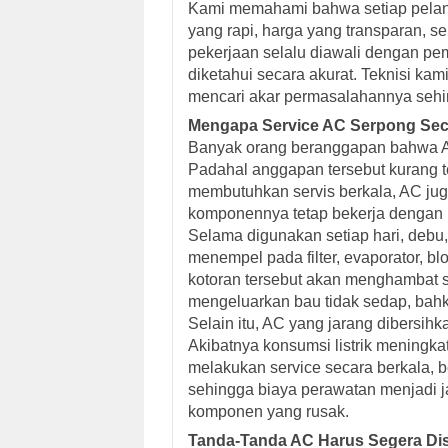
Kami memahami bahwa setiap pelang
yang rapi, harga yang transparan, se
pekerjaan selalu diawali dengan p
diketahui secara akurat. Teknisi kam
mencari akar permasalahannya sehin
Mengapa Service AC Serpong Seca
Banyak orang beranggapan bahwa AC 
Padahal anggapan tersebut kurang t
membutuhkan servis berkala, AC jug
komponennya tetap bekerja dengan 
Selama digunakan setiap hari, debu,
menempel pada filter, evaporator, blo
kotoran tersebut akan menghambat si
mengeluarkan bau tidak sedap, bahk
Selain itu, AC yang jarang dibersih
Akibatnya konsumsi listrik meningk
melakukan service secara berkala, b
sehingga biaya perawatan menjadi j
komponen yang rusak.
Tanda-Tanda AC Harus Segera Dis