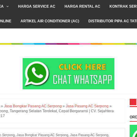
EA
HARGA SERVICE AC
HARGA RENTAL AC
KONTRAK SER
NLINE
ARTIKEL AIR CONDITIONER (AC)
DISTRIBUTOR PIPA AC TA
»
Jasa Bongkar Pasang AC Serpong
»
Jasa Pasang AC Serpong
»
pong, Tangerang Selatan Terdekat, Cepat Bergaransi | CV. Sejahtera
217
ORD
ac Serpong
,
Jasa Bongkar Pasang AC Serpong
,
Jasa Pasang AC Serpong
,