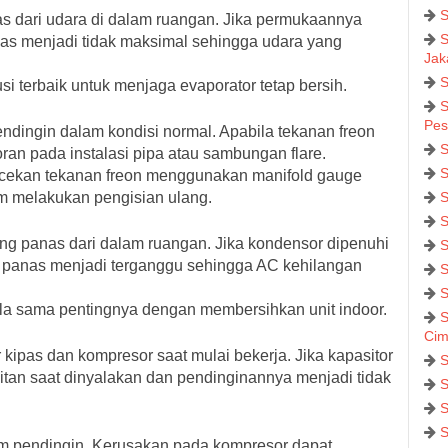
S
s dari udara di dalam ruangan. Jika permukaannya
S
anas menjadi tidak maksimal sehingga udara yang
Jak
S
si terbaik untuk menjaga evaporator tetap bersih.
S
Pes
endingin dalam kondisi normal. Apabila tekanan freon
S
ran pada instalasi pipa atau sambungan flare.
S
cekan tekanan freon menggunakan manifold gauge
um melakukan pengisian ulang.
S
S
ng panas dari dalam ruangan. Jika kondensor dipenuhi
S
n panas menjadi terganggu sehingga AC kehilangan
S
S
la sama pentingnya dengan membersihkan unit indoor.
S
Cim
kipas dan kompresor saat mulai bekerja. Jika kapasitor
S
tan saat dinyalakan dan pendinginannya menjadi tidak
S
S
S
m pendingin. Kerusakan pada kompresor dapat