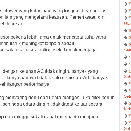
S
as blower yang kotor, baut yang longgar, bearing aus,
S
en lain yang mengalami keausan. Pemeriksaan dini
S
ebih besar.
Uta
S
sor bekerja lebih lama untuk mencapai suhu yang
S
han listrik meningkat tanpa disadari.
S
 salah satu cara paling efektif untuk menjaga
Sel
S
S
 dengan keluhan AC tidak dingin, banyak yang
S
Sel
hal kenyataannya tidak selalu demikian. Ada banyak
S
kehilangan performanya.
S
Sel
g menyaring debu dari udara ruangan. Jika filter penuh
S
t sehingga udara dingin tidak dapat keluar secara
Keb
S
etiap dua minggu sekali dapat membantu menjaga
S
Sel