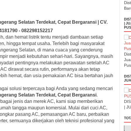
Dis
Bar
DIS
ngerang Selatan Terdekat, Cepat Bergaransi | CV.
| J
PUS
14181790 - 082298152217
ih, dan hemat listrik tentu menjadi dambaan setiap
men, hingga tempat usaha. Terlebih bagi masyarakat
angerang Selatan, di mana cuaca yang cenderung
Dis
ir menjadi kebutuhan sehari-hari. Sayangnya, masih
Jua
yadari pentingnya melakukan perawatan setelah AC
Pus
AC dirawat secara rutin, performanya akan tetap
lebih hemat, dan usia pemakaian AC bisa bertahan jauh
DIS
JUA
agai solusi terpercaya bagi Anda yang sedang mencari
gerang Selatan Terdekat, Cepat Bergaransi
.
agai jenis dan merek AC, kami siap memberikan
DI
| J
rumah tangga maupun komersial. Mulai dari cuci AC,
n, bongkar pasang AC, pemasangan AC baru, perbaikan
TOT
ter, semuanya dikerjakan oleh teknisi profesional yang