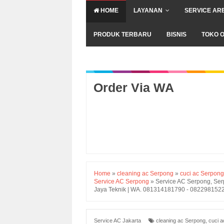
HOME
LAYANAN
SERVICE AR
PRODUK TERBARU
BISNIS
TOKO O
Order Via WA
Home
»
cleaning ac Serpong
»
cuci ac Serpong
Service AC Serpong
»
Service AC Serpong, Ser
Jaya Teknik | WA. 081314181790 - 082298152
Service AC Jakarta
cleaning ac Serpong
,
cuci 