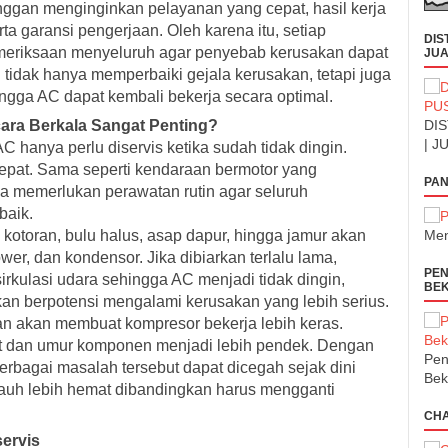
gan menginginkan pelayanan yang cepat, hasil kerja
rta garansi pengerjaan. Oleh karena itu, setiap
DIS
emeriksaan menyeluruh agar penyebab kerusakan dapat
JUA
i tidak hanya memperbaiki gejala kerusakan, tetapi juga
gga AC dapat kembali bekerja secara optimal.
ra Berkala Sangat Penting?
DIS
| J
hanya perlu diservis ketika sudah tidak dingin.
epat. Sama seperti kendaraan bermotor yang
PAN
a memerlukan perawatan rutin agar seluruh
baik.
 kotoran, bulu halus, asap dapur, hingga jamur akan
Men
wer, dan kondensor. Jika dibiarkan terlalu lama,
PEN
rkulasi udara sehingga AC menjadi tidak dingin,
BEK
an berpotensi mengalami kerusakan yang lebih serius.
kan akan membuat kompresor bekerja lebih keras.
at dan umur komponen menjadi lebih pendek. Dengan
Pen
erbagai masalah tersebut dapat dicegah sejak dini
Bek
auh lebih hemat dibandingkan harus mengganti
CH
ervis