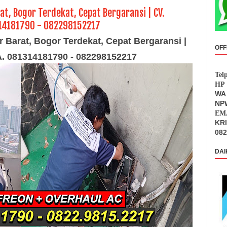
at, Bogor Terdekat, Cepat Bergaransi | CV.
314181790 - 082298152217
r Barat, Bogor Terdekat, Cepat Bergaransi |
OFF
WA. 081314181790 - 082298152217
Tel
HP 
WA 
NPW
EMA
KR
082
DAI