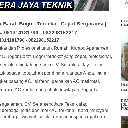
DIS
r Barat, Bogor, Terdekat, Cepat Bergaransi |
DAI
WA. 081314181790 - 082298152217
131
418179
0
- 0
8229
8152217
ekat dan Profesional untuk Rumah, Kantor, Apartemen
AC Bogor Barat, Bogor terdekat yang cepat, profesional,
 semakin mudah bersama CV. Sejahtera Jaya Teknik.
ntuk segala kebutuhan pendingin ruangan Anda, mulai
kar pasang AC, isi freon, perbaikan AC mati total,
Dis
ance AC kantor dan pabrik di wilayah Bogor Barat
Bar
DIS
pengalaman, CV. Sejahtera Jaya Teknik siap
| J
PUS
 berbagai jenis dan merk AC terkenal. Kami melayani
a berbagai wilayah sekitar dengan respon cepat dan