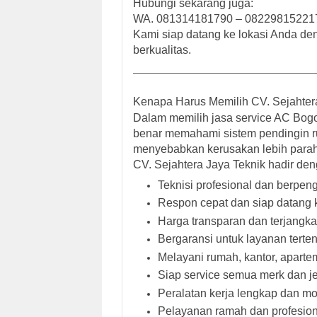
Hubungi sekarang juga:
WA. 081314181790 – 08229815221
Kami siap datang ke lokasi Anda den
berkualitas.
Kenapa Harus Memilih CV. Sejahter
Dalam memilih jasa service AC Bogo
benar memahami sistem pendingin 
menyebabkan kerusakan lebih parah
CV. Sejahtera Jaya Teknik hadir den
Teknisi profesional dan berpe
Respon cepat dan siap datang k
Harga transparan dan terjangk
Bergaransi untuk layanan terten
Melayani rumah, kantor, apartem
Siap service semua merk dan j
Peralatan kerja lengkap dan m
Pelayanan ramah dan profesion