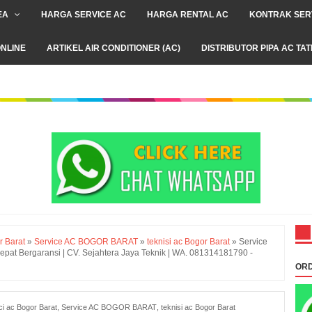
EA
HARGA SERVICE AC
HARGA RENTAL AC
KONTRAK SER
NLINE
ARTIKEL AIR CONDITIONER (AC)
DISTRIBUTOR PIPA AC TA
r Barat
»
Service AC BOGOR BARAT
»
teknisi ac Bogor Barat
»
Service
Cepat Bergaransi | CV. Sejahtera Jaya Teknik | WA. 081314181790 -
ORD
ci ac Bogor Barat
,
Service AC BOGOR BARAT
,
teknisi ac Bogor Barat