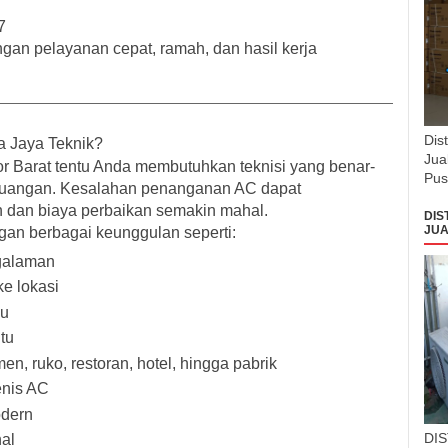
7
gan pelayanan cepat, ramah, dan hasil kerja
Dis
a Jaya Teknik?
Jua
r Barat tentu Anda membutuhkan teknisi yang benar-
Pus
ruangan. Kesalahan penanganan AC dapat
 dan biaya perbaikan semakin mahal.
DIS
JUA
gan berbagai keunggulan seperti:
ngalaman
e lokasi
au
tu
en, ruko, restoran, hotel, hingga pabrik
enis AC
odern
DI
al