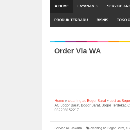
HOME
LAYANAN
SERVICE AR
PRODUK TERBARU
BISNIS
TOKO O
Order Via WA
Home
»
cleaning ac Bogor Barat
»
cuci ac Bogo
AC Bogor Barat, Bogor Barat, Bogor Terdekat, 
082298152217
Service AC Jakarta
cleaning ac Bogor Barat
,
cu