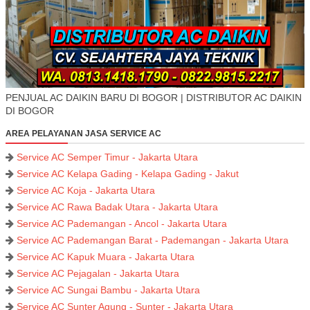
PENJUAL AC DAIKIN BARU DI BOGOR | DISTRIBUTOR AC DAIKIN
DI BOGOR
AREA PELAYANAN JASA SERVICE AC
Service AC Semper Timur - Jakarta Utara
Service AC Kelapa Gading - Kelapa Gading - Jakut
Service AC Koja - Jakarta Utara
Service AC Rawa Badak Utara - Jakarta Utara
Service AC Pademangan - Ancol - Jakarta Utara
Service AC Pademangan Barat - Pademangan - Jakarta Utara
Service AC Kapuk Muara - Jakarta Utara
Service AC Pejagalan - Jakarta Utara
Service AC Sungai Bambu - Jakarta Utara
Service AC Sunter Agung - Sunter - Jakarta Utara